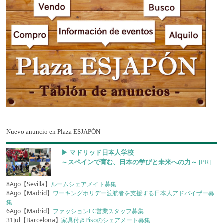
Nuevo anuncio en Plaza ESJAPÓN
▶︎ マドリッド日本人学校
～スペインで育む、日本の学びと未来への力～
[PR]
8Ago【Sevilla】
ルームシェアメイト募集
8Ago【Madrid】
ワーキングホリデー渡航者を支援する日本人アドバイザー募
集
6Ago【Madrid】
ファッションEC営業スタッフ募集
31Jul【Barcelona】
家具付きPisoのシェアメート募集