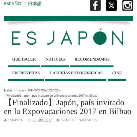
ESPAÑOL
I
日本語
QUÉ HACER
NOTICIAS
RECOMENDAMOS
ENTREVISTAS
GALERÍAS FOTOGRÁFICAS
CINE
Está en :
Inicio
»
EVENTOS FINALIZADOS
»
【Finalizado】Japón, país invitado en la Expovacaciones 2017 en Bilbao
【Finalizado】Japón, país invitado
en la Expovacaciones 2017 en Bilbao
ESJAPON
25, abr, 2017
EVENTOS FINALIZADOS