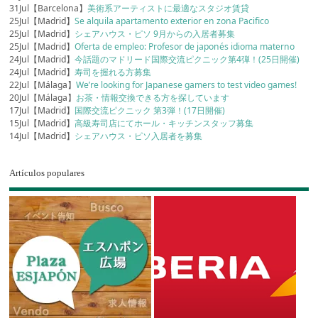
31Jul【Barcelona】
美術系アーティストに最適なスタジオ賃貸
25Jul【Madrid】
Se alquila apartamento exterior en zona Pacifico
25Jul【Madrid】
シェアハウス・ピソ 9月からの入居者募集
25Jul【Madrid】
Oferta de empleo: Profesor de japonés idioma materno
24Jul【Madrid】
今話題のマドリード国際交流ピクニック第4弾！(25日開催)
24Jul【Madrid】
寿司を握れる方募集
22Jul【Málaga】
We’re looking for Japanese gamers to test video games!
20Jul【Málaga】
お茶・情報交換できる方を探しています
17Jul【Madrid】
国際交流ピクニック 第3弾！(17日開催)
15Jul【Madrid】
高級寿司店にてホール・キッチンスタッフ募集
14Jul【Madrid】
シェアハウス・ピソ入居者を募集
Artículos populares