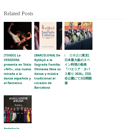
Related Posts
[TOKIO] La
[BARCELONA] De
( 日本語)
[東京]
VENIDERA
Ryūkyū a la
日本最大級のスペ
presenta en Tokio
Sagrada Familia:
イン料理の祭典
«NO», una nueva
Okinawa lleva su
『パエリア・タパ
mirada a la
danza y música
ス祭り 2026』日比
danza española y
tradicional al
谷公園にて3日間開
al flamenco
corazón de
催
Barcelona
Andalucía