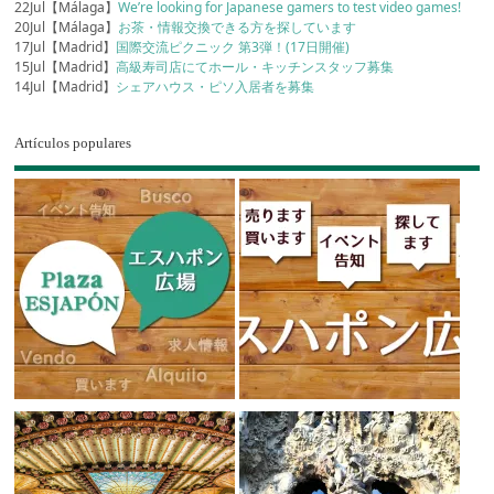
22Jul【Málaga】
We’re looking for Japanese gamers to test video games!
20Jul【Málaga】
お茶・情報交換できる方を探しています
17Jul【Madrid】
国際交流ピクニック 第3弾！(17日開催)
15Jul【Madrid】
高級寿司店にてホール・キッチンスタッフ募集
14Jul【Madrid】
シェアハウス・ピソ入居者を募集
Artículos populares