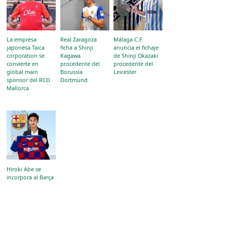
La empresa
Real Zaragoza
Málaga C.F.
japonesa Taica
ficha a Shinji
anuncia el fichaje
corporation se
Kagawa
de Shinji Okazaki
convierte en
procedente del
procedente del
global main
Borussia
Leicester
sponsor del RCD
Dortmund
Mallorca
Hiroki Abe se
incorpora al Barça