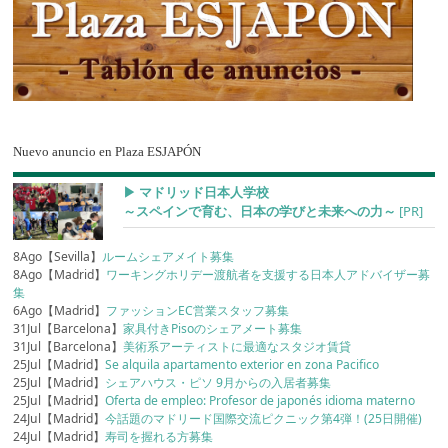
Nuevo anuncio en Plaza ESJAPÓN
▶︎ マドリッド日本人学校
～スペインで育む、日本の学びと未来への力～
[PR]
8Ago【Sevilla】
ルームシェアメイト募集
8Ago【Madrid】
ワーキングホリデー渡航者を支援する日本人アドバイザー募
集
6Ago【Madrid】
ファッションEC営業スタッフ募集
31Jul【Barcelona】
家具付きPisoのシェアメート募集
31Jul【Barcelona】
美術系アーティストに最適なスタジオ賃貸
25Jul【Madrid】
Se alquila apartamento exterior en zona Pacifico
25Jul【Madrid】
シェアハウス・ピソ 9月からの入居者募集
25Jul【Madrid】
Oferta de empleo: Profesor de japonés idioma materno
24Jul【Madrid】
今話題のマドリード国際交流ピクニック第4弾！(25日開催)
24Jul【Madrid】
寿司を握れる方募集