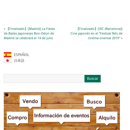
«
【Finalizado】[Madrid] La Fiesta
【Finalizado】[VIC (Barcelona)]
de Bailes Japoneses Bon-Odori de
Cine japonés en el “Festival Nits de
Madrid se celebrará el 14 de julio
cinema oriental 2019″
»
ESPAÑOL
日本語