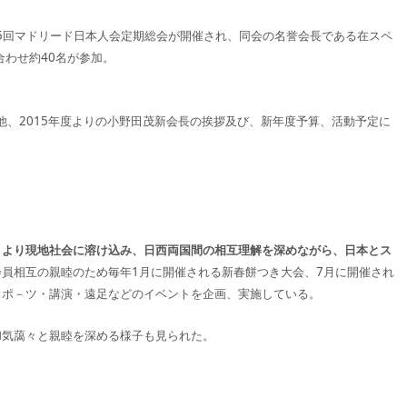
25回マドリード日本人会定期総会が開催され、同会の名誉会長である在スペ
合わせ約40名が参加。
他、2015年度よりの小野田茂新会長の挨拶及び、新年度予算、活動予定に
、より現地社会に溶け込み、日西両国間の相互理解を深めながら、日本とス
会員相互の親睦のため毎年1月に開催される新春餅つき大会、7月に開催され
スポ－ツ・講演・遠足などのイベントを企画、実施している。
和気藹々と親睦を深める様子も見られた。