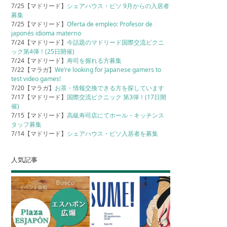
7/25【マドリード】
シェアハウス・ピソ 9月からの入居者
募集
7/25【マドリード】
Oferta de empleo: Profesor de
japonés idioma materno
7/24【マドリード】
今話題のマドリード国際交流ピクニ
ック第4弾！(25日開催)
7/24【マドリード】
寿司を握れる方募集
7/22【マラガ】
We’re looking for Japanese gamers to
test video games!
7/20【マラガ】
お茶・情報交換できる方を探しています
7/17【マドリード】
国際交流ピクニック 第3弾！(17日開
催)
7/15【マドリード】
高級寿司店にてホール・キッチンス
タッフ募集
7/14【マドリード】
シェアハウス・ピソ入居者を募集
人気記事