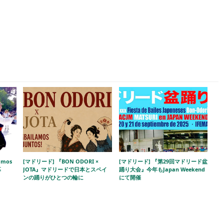
amos
[マドリード] 『BON ODORI ×
[マドリード] 『第29回マドリード盆
幕
JOTA』マドリードで日本とスペイ
踊り大会』今年もJapan Weekend
ンの踊りがひとつの輪に
にて開催