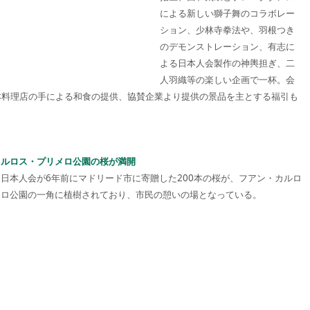
による新しい獅子舞のコラボレー
ション、少林寺拳法や、羽根つき
のデモンストレーション、有志に
よる日本人会製作の神輿担ぎ、二
人羽織等の楽しい企画で一杯。会
本料理店の手による和食の提供、協賛企業より提供の景品を主とする福引も
カルロス・プリメロ公園の桜が満開
日本人会が6年前にマドリード市に寄贈した200本の桜が、フアン・カルロ
メロ公園の一角に植樹されており、市民の憩いの場となっている。