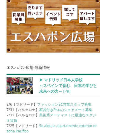
エスハポン広場 最新情報
▶︎ マドリッド日本人学校
～スペインで育む、日本の学びと
未来への力～
[PR]
8/6【マドリード】
ファッションEC営業スタッフ募集
7/31【バルセロナ】
家具付きPisoのシェアメート募集
7/31【バルセロナ】
美術系アーティストに最適なスタジ
オ賃貸
7/25【マドリード】
Se alquila apartamento exterior en
zona Pacifico