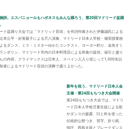
物詩。エスパニョールもハポネスもみんな踊ろう、第20回マドリード盆踊
。
ード盆踊り大会では「マドリッド音頭」を作詞作曲された伊藤誠氏による
辻本公平・好美親子による尺八演奏、マドリード日本人学校・補習授業校
よるダンス、ミス・ミスターゆかたコンテスト、ヨーヨー釣り、金魚すく
ランポリン、マドリード市内の日本料理店による和食の提供、福引と盛り
んの内容。クライマックスは日本人、スペイン人入り混じって1,000名以
加者によるマドリード音頭の演舞で盛り上がった。
新年を祝う、マドリード日本人会
主催・第24回もちつき大会開催
第24回もちつき大会では、マドリ
ード日本人学校児童生徒による歌
やダンスの披露、臼と杵を使った
伝統的な餅つき、習字、折り紙、
指圧、西和太鼓とブレークダンス