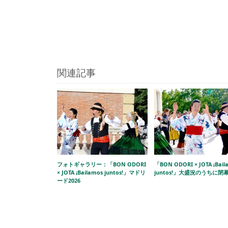
関連記事
フォトギャラリー：「BON ODORI
「BON ODORI × JOTA ¡Bail
× JOTA ¡Bailamos juntos!」マドリ
juntos!」大盛況のうちに閉
ード2026