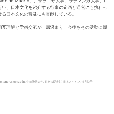
no de Madrid」、サラゴサ大学、サラマンカ大学、ロ
行い、日本文化を紹介する行事の企画と運営にも携わっ
ける日本文化の普及にも貢献している。
相互理解と学術交流が一層深まり、今後もその活動に期
Exteriores de Japón
,
中前隆博大使
,
外務大臣表彰
,
日本スペイン
,
浅見悦子