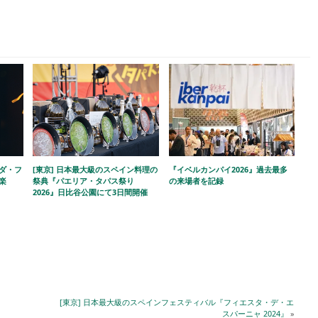
ラダ・フ
[東京] 日本最大級のスペイン料理の
『イベルカンパイ2026』過去最多
楽
祭典『パエリア・タパス祭り
の来場者を記録
2026』日比谷公園にて3日間開催
[東京] 日本最大級のスペインフェスティバル『フィエスタ・デ・エ
スパーニャ 2024』
»