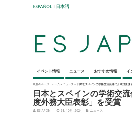
ESPAÑOL
I
日本語
イベント情報
ニュース
おすすめ情報
イ
現在のページ :
ホーム
»
ニュース
»
日本とスペインの学術交流促進により浅見悦
日本とスペインの学術交流
度外務大臣表彰」を受賞
ESJAPON
31, 10月, 2024
ニュース