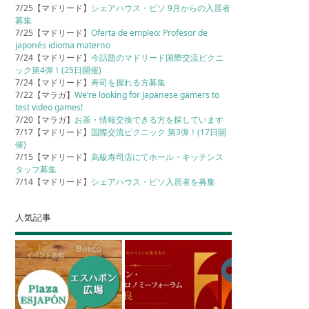
7/25【マドリード】
シェアハウス・ピソ 9月からの入居者
募集
7/25【マドリード】
Oferta de empleo: Profesor de
japonés idioma materno
7/24【マドリード】
今話題のマドリード国際交流ピクニ
ック第4弾！(25日開催)
7/24【マドリード】
寿司を握れる方募集
7/22【マラガ】
We’re looking for Japanese gamers to
test video games!
7/20【マラガ】
お茶・情報交換できる方を探しています
7/17【マドリード】
国際交流ピクニック 第3弾！(17日開
催)
7/15【マドリード】
高級寿司店にてホール・キッチンス
タッフ募集
7/14【マドリード】
シェアハウス・ピソ入居者を募集
人気記事