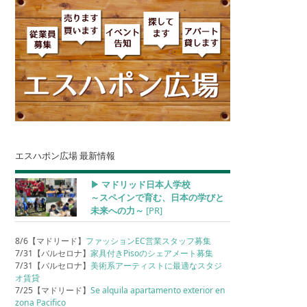
エスハポン広場 最新情報
▶︎ マドリッド日本人学校
～スペインで育む、日本の学びと
未来への力～
[PR]
8/6【マドリード】
ファッションEC営業スタッフ募集
7/31【バルセロナ】
家具付きPisoのシェアメート募集
7/31【バルセロナ】
美術系アーティストに最適なスタジ
オ賃貸
7/25【マドリード】
Se alquila apartamento exterior en
zona Pacifico