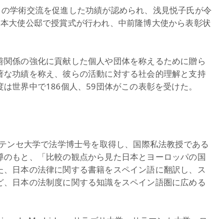
ンとの学術交流を促進した功績が認められ、浅見悦子氏が令
日本大使公邸で授賞式が行われ、中前隆博大使から表彰状
善関係の強化に貢献した個人や団体を称えるために贈ら
著な功績を称え、彼らの活動に対する社会的理解と支持
は世界中で186個人、59団体がこの表彰を受けた。
ルテンセ大学で法学博士号を取得し、国際私法教授である
導のもと、「比較の観点から見た日本とヨーロッパの国
た、日本の法律に関する書籍をスペイン語に翻訳し、ス
ど、日本の法制度に関する知識をスペイン語圏に広める