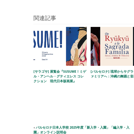
関連記事
[サラゴサ] 展覧会『SUSUME！ミゲ
[バルセロナ] 琉球からサグ
ル・アンヘル・グティエレス コレ
ァミリアへ：沖縄の舞踊と音
クション 現代日本版画展』
«
バルセロナ日本人学校 2025年度「新入学・入園」「編入学・入
園」オンライン説明会