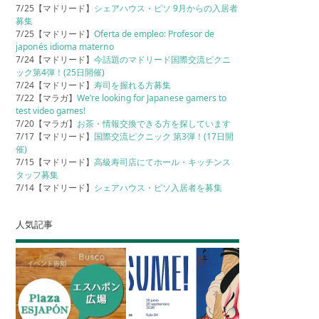
7/25【マドリード】
シェアハウス・ピソ 9月からの入居者
募集
7/25【マドリード】
Oferta de empleo: Profesor de
japonés idioma materno
7/24【マドリード】
今話題のマドリード国際交流ピクニ
ック第4弾！(25日開催)
7/24【マドリード】
寿司を握れる方募集
7/22【マラガ】
We’re looking for Japanese gamers to
test video games!
7/20【マラガ】
お茶・情報交換できる方を探しています
7/17【マドリード】
国際交流ピクニック 第3弾！(17日開
催)
7/15【マドリード】
高級寿司店にてホール・キッチンス
タッフ募集
7/14【マドリード】
シェアハウス・ピソ入居者を募集
人気記事