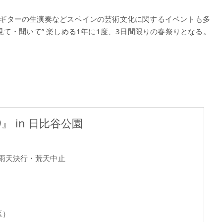
ギターの生演奏などスペインの芸術文化に関するイベントも多
見て・聞いて” 楽しめる1年に1度、3日間限りの春祭りとなる。
』 in 日比谷公園
 ※雨天決行・荒天中止
区）