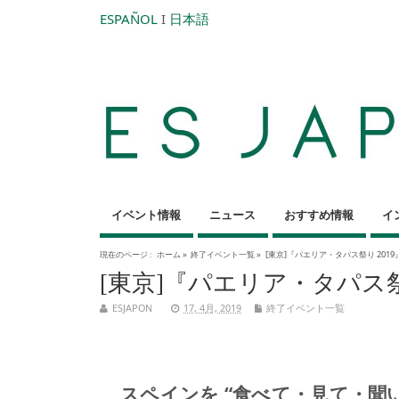
ESPAÑOL
I
日本語
イベント情報
ニュース
おすすめ情報
イ
現在のページ :
ホーム
»
終了イベント一覧
»
[東京]『パエリア・タパス祭り 2019
[東京]『パエリア・タパス祭り
ESJAPON
17, 4月, 2019
終了イベント一覧
スペインを “食べて・見て・聞