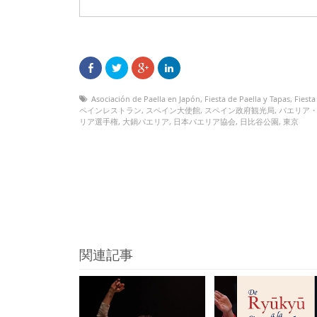
Asociación de Paella en Japón
,
Fiesta de Paella y Tapas
,
Fiesta
ペインレストラン
,
スペイン大使館
,
スペイン政府観光局
,
パエリア
リア選手権
,
大鍋パエリア
,
日本パエリア協会
,
日比谷公園
,
東京
関連記事