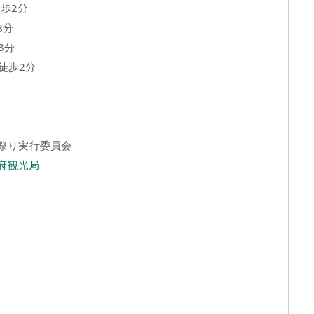
歩2分
8分
8分
歩2分
ス祭り実行委員会
府観光局