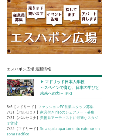
エスハポン広場 最新情報
▶︎ マドリッド日本人学校
～スペインで育む、日本の学びと
未来への力～
[PR]
8/6【マドリード】
ファッションEC営業スタッフ募集
7/31【バルセロナ】
家具付きPisoのシェアメート募集
7/31【バルセロナ】
美術系アーティストに最適なスタジ
オ賃貸
7/25【マドリード】
Se alquila apartamento exterior en
zona Pacifico