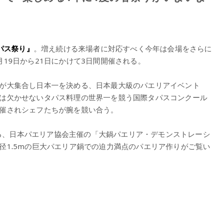
パス祭り』
。増え続ける来場者に対応すべく今年は会場をさらに
19日から21日にかけて3日間開催される。
が大集合し日本一を決める、日本最大級のパエリアイベント
は欠かせないタパス料理の世界一を競う国際タパスコンクール
催されシェフたちが腕を競い合う。
される、日本パエリア協会主催の「大鍋パエリア・デモンストレーシ
径1.5mの巨大パエリア鍋での迫力満点のパエリア作りがご覧い