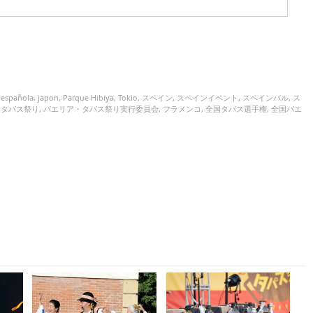
 española
,
japon
,
Parque Hibiya
,
Tokio
,
スペイン
,
スペインイベント
,
スペインバル
,
ス
・タパス祭り
,
パエリア・タパス祭り実行委員会
,
フラメンコ
,
全国タパス選手権
,
全国パエ