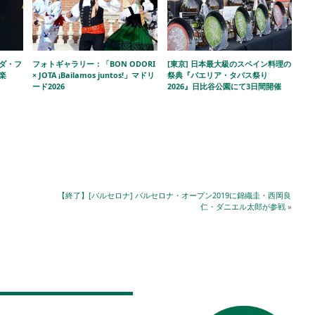
ラダ・フ
フォトギャラリー：「BON ODORI
[東京] 日本最大級のスペイン料理の
楽
× JOTA ¡Bailamos juntos!」マドリ
祭典『パエリア・タパス祭り
ード2026
2026』日比谷公園にて3日間開催
【終了】[バルセロナ] バルセロナ・オープン2019に錦織圭・西岡良
仁・ダニエル太郎が参戦
»