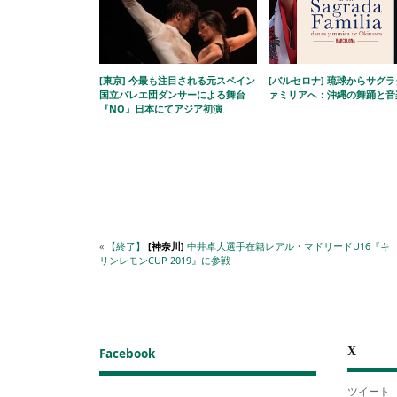
[東京] 今最も注目される元スペイン
[バルセロナ] 琉球からサグ
国立バレエ団ダンサーによる舞台
ァミリアへ：沖縄の舞踊と音
『NO』日本にてアジア初演
«
【終了】
[神奈川]
中井卓大選手在籍レアル・マドリードU16『キ
リンレモンCUP 2019』に参戦
X
Facebook
ツイート