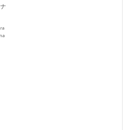
ロナ
ra
na