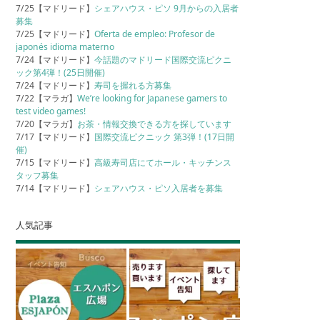
7/25【マドリード】
シェアハウス・ピソ 9月からの入居者
募集
7/25【マドリード】
Oferta de empleo: Profesor de
japonés idioma materno
7/24【マドリード】
今話題のマドリード国際交流ピクニ
ック第4弾！(25日開催)
7/24【マドリード】
寿司を握れる方募集
7/22【マラガ】
We’re looking for Japanese gamers to
test video games!
7/20【マラガ】
お茶・情報交換できる方を探しています
7/17【マドリード】
国際交流ピクニック 第3弾！(17日開
催)
7/15【マドリード】
高級寿司店にてホール・キッチンス
タッフ募集
7/14【マドリード】
シェアハウス・ピソ入居者を募集
人気記事