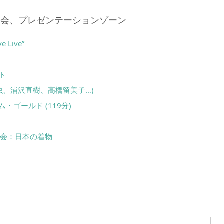
示会、プレゼンテーションゾーン
 Live”
ト
虫、浦沢直樹、高橋留美子…)
ゴールド (119分)
示会：日本の着物