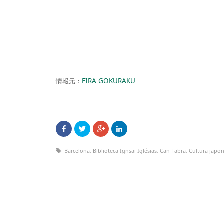
情報元：
FIRA GOKURAKU
Barcelona
,
Biblioteca Ignsai Iglésias
,
Can Fabra
,
Cultura japo