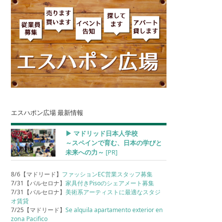
エスハポン広場 最新情報
▶︎ マドリッド日本人学校
～スペインで育む、日本の学びと
未来への力～
[PR]
8/6【マドリード】
ファッションEC営業スタッフ募集
7/31【バルセロナ】
家具付きPisoのシェアメート募集
7/31【バルセロナ】
美術系アーティストに最適なスタジ
オ賃貸
7/25【マドリード】
Se alquila apartamento exterior en
zona Pacifico