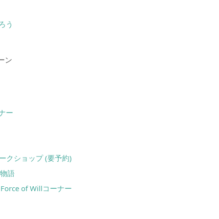
ろう
ーン
ナー
ークショップ (要予約)
の物語
ce of Willコーナー