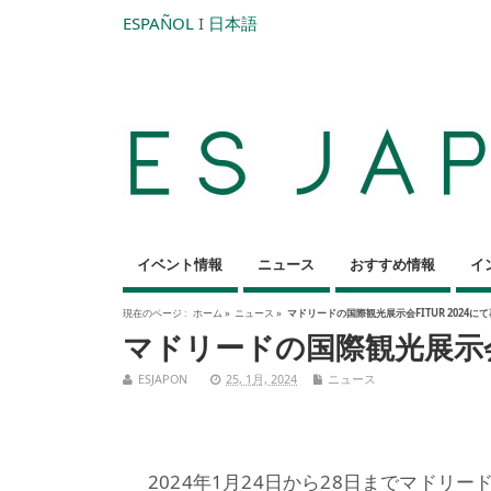
ESPAÑOL
I
日本語
イベント情報
ニュース
おすすめ情報
イ
現在のページ :
ホーム
»
ニュース
»
マドリードの国際観光展示会FITUR 2024に
マドリードの国際観光展示会F
ESJAPON
25, 1月, 2024
ニュース
2024年1月24日から28日までマドリー