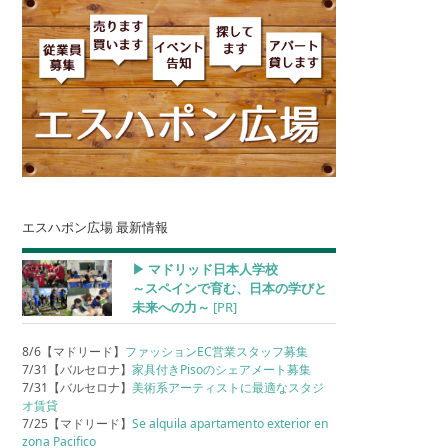
エスハポン広場 最新情報
▶︎ マドリッド日本人学校
～スペインで育む、日本の学びと
未来への力～
[PR]
8/6【マドリード】
ファッションEC営業スタッフ募集
7/31【バルセロナ】
家具付きPisoのシェアメート募集
7/31【バルセロナ】
美術系アーティストに最適なスタジ
オ賃貸
7/25【マドリード】
Se alquila apartamento exterior en
zona Pacifico