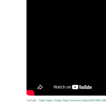
YouTube：
Tokyo Tokyo
/
[Tokyo Tokyo Promotion Video] NOTHING LIK