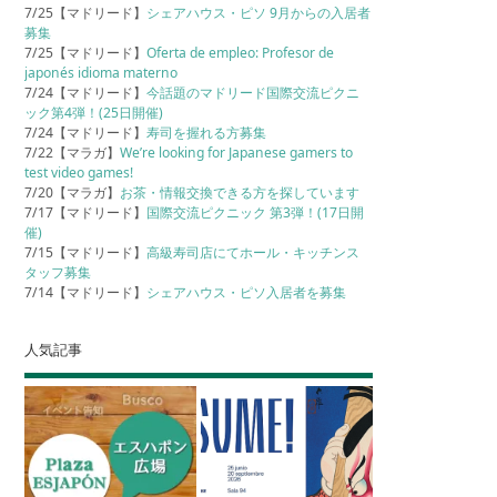
7/25【マドリード】
シェアハウス・ピソ 9月からの入居者
募集
7/25【マドリード】
Oferta de empleo: Profesor de
japonés idioma materno
7/24【マドリード】
今話題のマドリード国際交流ピクニ
ック第4弾！(25日開催)
7/24【マドリード】
寿司を握れる方募集
7/22【マラガ】
We’re looking for Japanese gamers to
test video games!
7/20【マラガ】
お茶・情報交換できる方を探しています
7/17【マドリード】
国際交流ピクニック 第3弾！(17日開
催)
7/15【マドリード】
高級寿司店にてホール・キッチンス
タッフ募集
7/14【マドリード】
シェアハウス・ピソ入居者を募集
人気記事