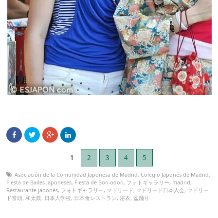
1
2
3
4
5
Asociación de la Comunidad Japonesa de Madrid
,
Colegio Japonés de Madrid
,
Fiesta de Bailes Japoneses
,
Fiesta de Bon-odori
,
フォトギャラリー
,
madrid
,
Restaurante japonés
,
フォトギャラリー
,
マドリード
,
マドリード日本人会
,
マドリー
ド音頭
,
和太鼓
,
日本人学校
,
日本食レストラン
,
浴衣
,
盆踊り