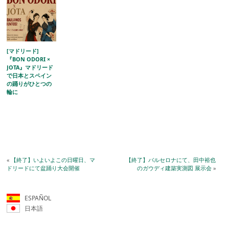
[マドリード]
『BON ODORI ×
JOTA』マドリード
で日本とスペイン
の踊りがひとつの
輪に
«
【終了】いよいよこの日曜日、マ
【終了】バルセロナにて、田中裕也
ドリードにて盆踊り大会開催
のガウディ建築実測図 展示会
»
ESPAÑOL
日本語