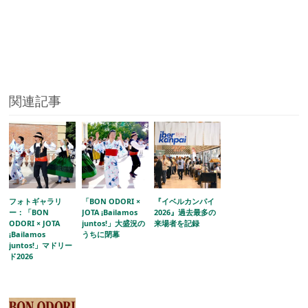
関連記事
フォトギャラリ
「BON ODORI ×
『イベルカンパイ
ー：「BON
JOTA ¡Bailamos
2026』過去最多の
ODORI × JOTA
juntos!」大盛況の
来場者を記録
¡Bailamos
うちに閉幕
juntos!」マドリー
ド2026