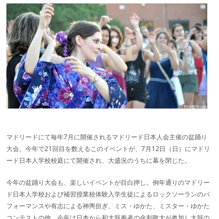
マドリードにて毎年7月に開催されるマドリード日本人会主催の盆踊り
大会。今年で21回目を数えるこのイベントが、7月12日（日）にマドリ
ード日本人学校校庭にて開催され、大盛況のうちに幕を閉じた。
今年の盆踊り大会も、楽しいイベントが目白押し。例年通りのマドリー
ド日本人学校および補習授業校体験入学生徒によるロックソーランのパ
フォーマンスや有志による神輿担ぎ、ミス・ゆかた、ミスター・ゆかた
コンテストの他、今年は日本から和太鼓奏者の金刺敬大が参加し太鼓の