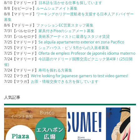
8/10【マドリード】
日本語を活かせる仕事を探しています
8/8【セビージャ】
ルームシェアメイト募集
8/8【マドリード】
ワーキングホリデー渡航者を支援する日本人アドバイザー
募集
8/6【マドリード】
ファッションEC営業スタッフ募集
7/31【バルセロナ】
家具付きPisoのシェアメート募集
7/31【バルセロナ】
美術系アーティストに最適なスタジオ賃貸
7/25【マドリード】
Se alquila apartamento exterior en zona Pacifico
7/25【マドリード】
シェアハウス・ピソ 9月からの入居者募集
7/25【マドリード】
Oferta de empleo: Profesor de japonés idioma materno
7/24【マドリード】
今話題のマドリード国際交流ピクニック第4弾！(25日開
催)
7/24【マドリード】
寿司を握れる方募集
7/22【マラガ】
We’re looking for Japanese gamers to test video games!
7/20【マラガ】
お茶・情報交換できる方を探しています
人気記事