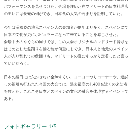
パフォーマンスを見せつけた。会場を埋めた在マドリードの日本料理店
の出店には長蛇の列ができ、日本食の人気の高まりを証明していた。
今年は浴衣姿の地元スペイン人の参加者が例年より多く、スペインにて
日本の文化が更にポピュラーになって来ていることを感じさせた。
会場中央のやぐらの周りでは、この大会オリジナルのマドリード音頭を
はじめとした盆踊りを踊る輪が何重にもでき、日本人と地元のスペイン
人が入り乱れての盆踊りも、マドリードの夏にすっかり定着したと言っ
ていいだろう。
日本の縁日には欠かせない金魚すくい、ヨーヨーつりコーナーや、運試
しの福引も行われた今回の大会では、過去最高の1,400名近くの来訪者
を数えた。これこそ日本とスペインの文化の融合を体現するイベントで
ある。
フォトギャラリー 1/5