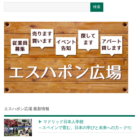
エスハポン広場 最新情報
▶︎ マドリッド日本人学校
～スペインで育む、日本の学びと未来への力～
[PR]