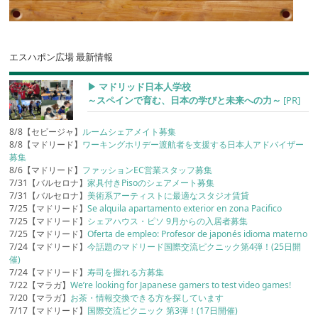
エスハポン広場 最新情報
▶︎ マドリッド日本人学校
～スペインで育む、日本の学びと未来への力～
[PR]
8/8【セビージャ】
ルームシェアメイト募集
8/8【マドリード】
ワーキングホリデー渡航者を支援する日本人アドバイザー
募集
8/6【マドリード】
ファッションEC営業スタッフ募集
7/31【バルセロナ】
家具付きPisoのシェアメート募集
7/31【バルセロナ】
美術系アーティストに最適なスタジオ賃貸
7/25【マドリード】
Se alquila apartamento exterior en zona Pacifico
7/25【マドリード】
シェアハウス・ピソ 9月からの入居者募集
7/25【マドリード】
Oferta de empleo: Profesor de japonés idioma materno
7/24【マドリード】
今話題のマドリード国際交流ピクニック第4弾！(25日開
催)
7/24【マドリード】
寿司を握れる方募集
7/22【マラガ】
We’re looking for Japanese gamers to test video games!
7/20【マラガ】
お茶・情報交換できる方を探しています
7/17【マドリード】
国際交流ピクニック 第3弾！(17日開催)