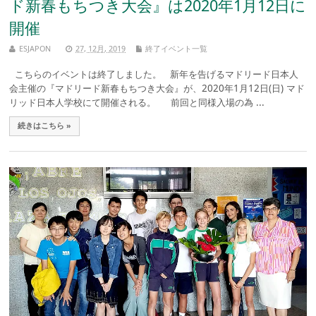
ド新春もちつき大会』は2020年1月12日に
開催
ESJAPON
27, 12月, 2019
終了イベント一覧
こちらのイベントは終了しました。 新年を告げるマドリード日本人
会主催の『マドリード新春もちつき大会』が、2020年1月12日(日) マド
リッド日本人学校にて開催される。 前回と同様入場の為 ...
続きはこちら »