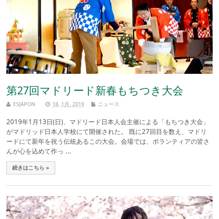
第27回マドリード新春もちつき大会
ESJAPON
18, 1月, 2019
ニュース
2019年1月13日(日)、マドリード日本人会主催による「もちつき大会」
がマドリッド日本人学校にて開催された。 既に27回目を数え、マドリ
ードにて新年を祝う伝統あるこの大会。会場では、ボランティアの皆さ
んが心を込めて作っ ...
続きはこちら »