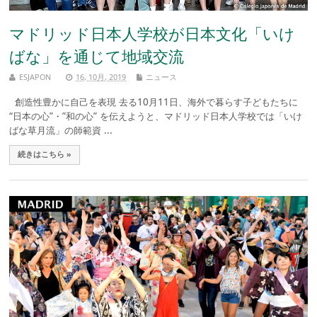
マドリッド日本人学校が日本文化「いけ
ばな」を通じて地域交流
ESJAPON
16, 10月, 2019
ニュース
創造性豊かに自己を表現 去る10月11日、海外で暮らす子どもたちに
“日本の心”・”和の心” を伝えようと、マドリッド日本人学校では「いけ
ばな草月流」の師範資 ...
続きはこちら »