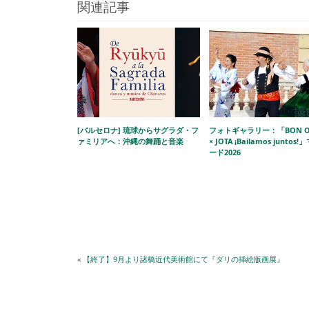
関連記事
[バルセロナ] 琉球からサグラダ・フ
フォトギャラリー：「BON O
ァミリアへ：沖縄の舞踊と音楽
× JOTA ¡Bailamos juntos
ード2026
«
【終了】9月より諸橋近代美術館にて『ダリの挿絵版画展』