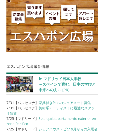
エスハポン広場 最新情報
▶︎ マドリッド日本人学校
～スペインで育む、日本の学びと
未来への力～
[PR]
7/31【バルセロナ】
家具付きPisoのシェアメート募集
7/31【バルセロナ】
美術系アーティストに最適なスタジ
オ賃貸
7/25【マドリード】
Se alquila apartamento exterior en
zona Pacifico
7/25【マドリード】
シェアハウス・ピソ 9月からの入居者