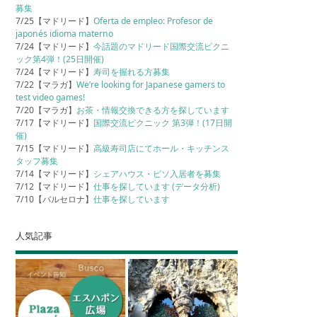
募集
7/25【マドリード】
Oferta de empleo: Profesor de
japonés idioma materno
7/24【マドリード】
今話題のマドリード国際交流ピクニ
ック第4弾！(25日開催)
7/24【マドリード】
寿司を握れる方募集
7/22【マラガ】
We’re looking for Japanese gamers to
test video games!
7/20【マラガ】
お茶・情報交換できる方を探しています
7/17【マドリード】
国際交流ピクニック 第3弾！(17日開
催)
7/15【マドリード】
高級寿司店にてホール・キッチンス
タッフ募集
7/14【マドリード】
シェアハウス・ピソ入居者を募集
7/12【マドリード】
仕事を探しています (データ分析)
7/10【バルセロナ】
仕事を探しています
人気記事