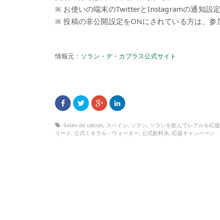
※ お使いの端末のTwitterとInstagramの通知
※ 投稿の非公開設定をONにされている方は、
情報元：
ソラン・デ・カブラス公式サイト
Solan de cabras
,
スペイン
,
ソラン
,
ソランを飲んでレアルを応援
リード
,
公式ミネラル・ウォーター
,
公式飲料水
,
応援キャンペーン