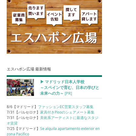
エスハポン広場 最新情報
▶︎ マドリッド日本人学校
～スペインで育む、日本の学びと
未来への力～
[PR]
8/6【マドリード】
ファッションEC営業スタッフ募集
7/31【バルセロナ】
家具付きPisoのシェアメート募集
7/31【バルセロナ】
美術系アーティストに最適なスタジ
オ賃貸
7/25【マドリード】
Se alquila apartamento exterior en
zona Pacifico