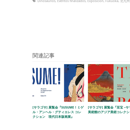
Dinosaurios
,
Eventos finalizados
,
Exposición
,
Fukuoka
,
北九州
関連記事
[サラゴサ] 展覧会『SUSUME！ミゲ
[サラゴサ] 展覧会『至宝 −
ル・アンヘル・グティエレス コレ
美術館のアジア美術コレクシ
クション 現代日本版画展』