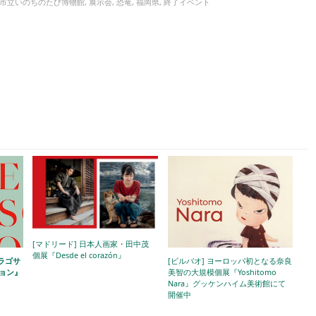
市立いのちのたび博物館
,
展示会
,
恐竜
,
福岡県
,
終了イベント
[マドリード] 日本人画家・田中茂
個展『Desde el corazón』
サラゴサ
[ビルバオ] ヨーロッパ初となる奈良
ョン』
美智の大規模個展『Yoshitomo
Nara』グッケンハイム美術館にて
開催中