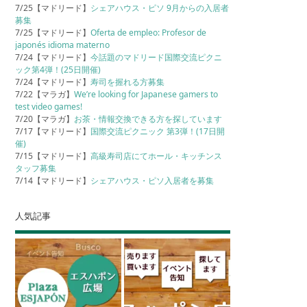
7/25【マドリード】
シェアハウス・ピソ 9月からの入居者
募集
7/25【マドリード】
Oferta de empleo: Profesor de
japonés idioma materno
7/24【マドリード】
今話題のマドリード国際交流ピクニ
ック第4弾！(25日開催)
7/24【マドリード】
寿司を握れる方募集
7/22【マラガ】
We’re looking for Japanese gamers to
test video games!
7/20【マラガ】
お茶・情報交換できる方を探しています
7/17【マドリード】
国際交流ピクニック 第3弾！(17日開
催)
7/15【マドリード】
高級寿司店にてホール・キッチンス
タッフ募集
7/14【マドリード】
シェアハウス・ピソ入居者を募集
人気記事