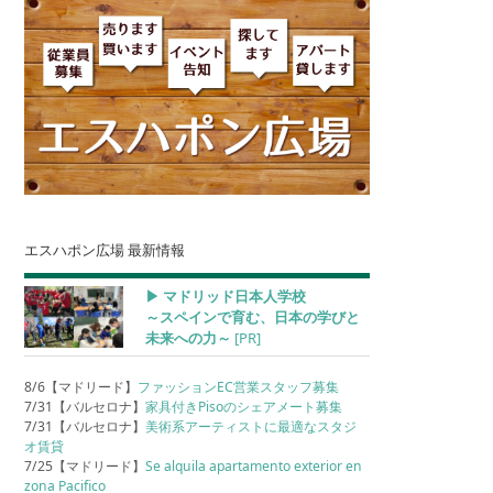
エスハポン広場 最新情報
▶︎ マドリッド日本人学校
～スペインで育む、日本の学びと
未来への力～
[PR]
8/6【マドリード】
ファッションEC営業スタッフ募集
7/31【バルセロナ】
家具付きPisoのシェアメート募集
7/31【バルセロナ】
美術系アーティストに最適なスタジ
オ賃貸
7/25【マドリード】
Se alquila apartamento exterior en
zona Pacifico