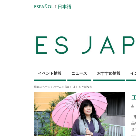
ESPAÑOL
I
日本語
イベント情報
ニュース
おすすめ情報
イ
現在のページ :
ホーム
»
Tag »
よしもとばなな
東
品
さ