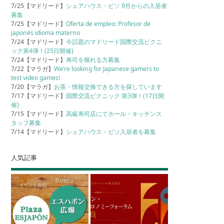
7/25【マドリード】
シェアハウス・ピソ 9月からの入居者
募集
7/25【マドリード】
Oferta de empleo: Profesor de
japonés idioma materno
7/24【マドリード】
今話題のマドリード国際交流ピクニ
ック第4弾！(25日開催)
7/24【マドリード】
寿司を握れる方募集
7/22【マラガ】
We’re looking for Japanese gamers to
test video games!
7/20【マラガ】
お茶・情報交換できる方を探しています
7/17【マドリード】
国際交流ピクニック 第3弾！(17日開
催)
7/15【マドリード】
高級寿司店にてホール・キッチンス
タッフ募集
7/14【マドリード】
シェアハウス・ピソ入居者を募集
人気記事