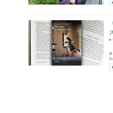
思
積
生