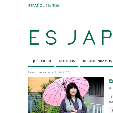
ESPAÑOL
I
日本語
QUÉ HACER
NOTICIAS
RECOMENDAMOS
Está en :
Inicio
»
Tag »
よしもとばなな
E
ES
Ba