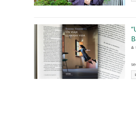
“
B
Un
se