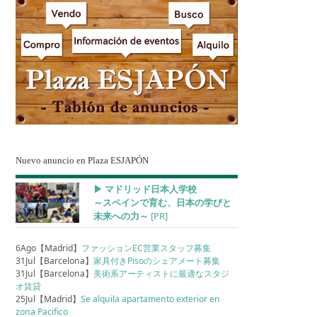
Nuevo anuncio en Plaza ESJAPÓN
▶︎ マドリッド日本人学校
～スペインで育む、日本の学びと
未来への力～
[PR]
6Ago【Madrid】
ファッションEC営業スタッフ募集
31Jul【Barcelona】
家具付きPisoのシェアメート募集
31Jul【Barcelona】
美術系アーティストに最適なスタジ
オ賃貸
25Jul【Madrid】
Se alquila apartamento exterior en
zona Pacifico