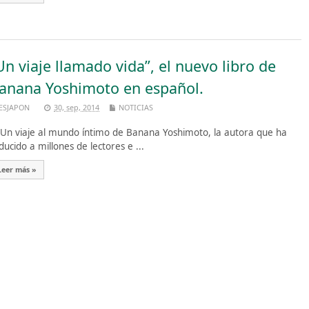
Un viaje llamado vida”, el nuevo libro de
anana Yoshimoto en español.
ESJAPON
30, sep, 2014
NOTICIAS
 viaje al mundo íntimo de Banana Yoshimoto, la autora que ha
ducido a millones de lectores e ...
Leer más »