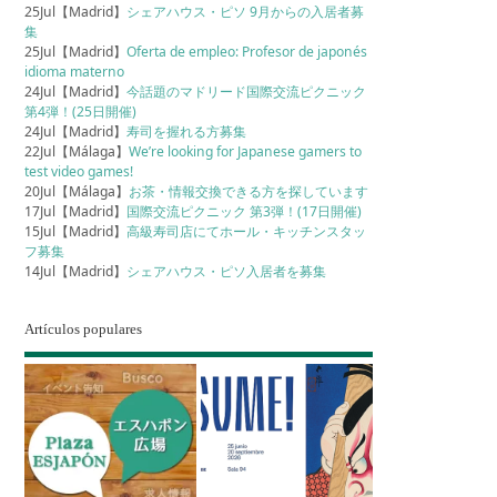
25Jul【Madrid】
シェアハウス・ピソ 9月からの入居者募
集
25Jul【Madrid】
Oferta de empleo: Profesor de japonés
idioma materno
24Jul【Madrid】
今話題のマドリード国際交流ピクニック
第4弾！(25日開催)
24Jul【Madrid】
寿司を握れる方募集
22Jul【Málaga】
We’re looking for Japanese gamers to
test video games!
20Jul【Málaga】
お茶・情報交換できる方を探しています
17Jul【Madrid】
国際交流ピクニック 第3弾！(17日開催)
15Jul【Madrid】
高級寿司店にてホール・キッチンスタッ
フ募集
14Jul【Madrid】
シェアハウス・ピソ入居者を募集
Artículos populares