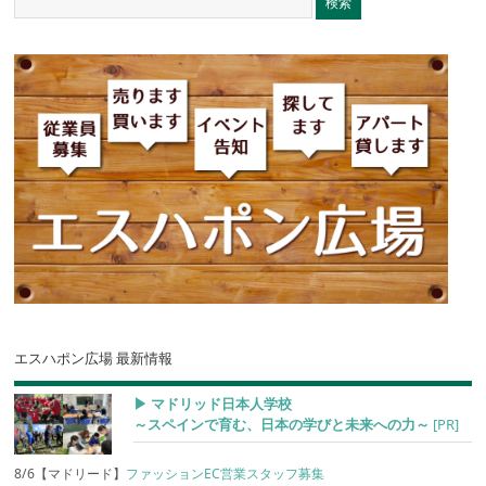
エスハポン広場 最新情報
▶︎ マドリッド日本人学校
～スペインで育む、日本の学びと未来への力～
[PR]
8/6【マドリード】
ファッションEC営業スタッフ募集