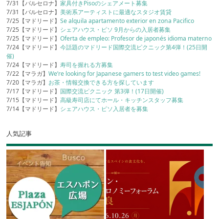
7/31【バルセロナ】
家具付きPisoのシェアメート募集
7/31【バルセロナ】
美術系アーティストに最適なスタジオ賃貸
7/25【マドリード】
Se alquila apartamento exterior en zona Pacifico
7/25【マドリード】
シェアハウス・ピソ 9月からの入居者募集
7/25【マドリード】
Oferta de empleo: Profesor de japonés idioma materno
7/24【マドリード】
今話題のマドリード国際交流ピクニック第4弾！(25日開
催)
7/24【マドリード】
寿司を握れる方募集
7/22【マラガ】
We’re looking for Japanese gamers to test video games!
7/20【マラガ】
お茶・情報交換できる方を探しています
7/17【マドリード】
国際交流ピクニック 第3弾！(17日開催)
7/15【マドリード】
高級寿司店にてホール・キッチンスタッフ募集
7/14【マドリード】
シェアハウス・ピソ入居者を募集
人気記事