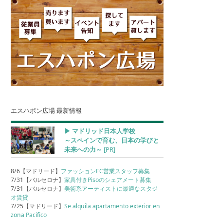
エスハポン広場 最新情報
▶︎ マドリッド日本人学校
～スペインで育む、日本の学びと
未来への力～
[PR]
8/6【マドリード】
ファッションEC営業スタッフ募集
7/31【バルセロナ】
家具付きPisoのシェアメート募集
7/31【バルセロナ】
美術系アーティストに最適なスタジ
オ賃貸
7/25【マドリード】
Se alquila apartamento exterior en
zona Pacifico