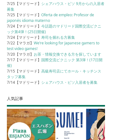
7/25【マドリード】
シェアハウス・ピソ 9月からの入居者
募集
7/25【マドリード】
Oferta de empleo: Profesor de
japonés idioma materno
7/24【マドリード】
今話題のマドリード国際交流ピクニ
ック第4弾！(25日開催)
7/24【マドリード】
寿司を握れる方募集
7/22【マラガ】
We’re looking for Japanese gamers to
test video games!
7/20【マラガ】
お茶・情報交換できる方を探しています
7/17【マドリード】
国際交流ピクニック 第3弾！(17日開
催)
7/15【マドリード】
高級寿司店にてホール・キッチンス
タッフ募集
7/14【マドリード】
シェアハウス・ピソ入居者を募集
人気記事