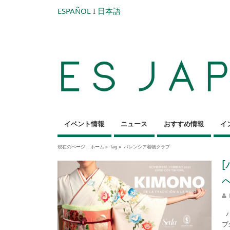
ESPAÑOL
I
日本語
イベント情報
ニュース
おすすめ情報
イ
現在のページ :
ホーム
»
Tag »
バレンシア着物クラブ
バ
ブ