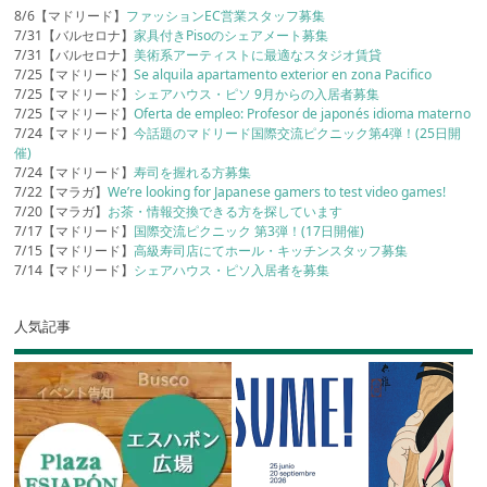
8/6【マドリード】
ファッションEC営業スタッフ募集
7/31【バルセロナ】
家具付きPisoのシェアメート募集
7/31【バルセロナ】
美術系アーティストに最適なスタジオ賃貸
7/25【マドリード】
Se alquila apartamento exterior en zona Pacifico
7/25【マドリード】
シェアハウス・ピソ 9月からの入居者募集
7/25【マドリード】
Oferta de empleo: Profesor de japonés idioma materno
7/24【マドリード】
今話題のマドリード国際交流ピクニック第4弾！(25日開
催)
7/24【マドリード】
寿司を握れる方募集
7/22【マラガ】
We’re looking for Japanese gamers to test video games!
7/20【マラガ】
お茶・情報交換できる方を探しています
7/17【マドリード】
国際交流ピクニック 第3弾！(17日開催)
7/15【マドリード】
高級寿司店にてホール・キッチンスタッフ募集
7/14【マドリード】
シェアハウス・ピソ入居者を募集
人気記事