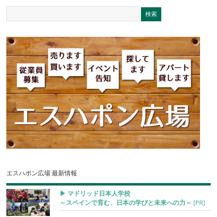
エスハポン広場 最新情報
▶︎ マドリッド日本人学校
～スペインで育む、日本の学びと未来への力～
[PR]