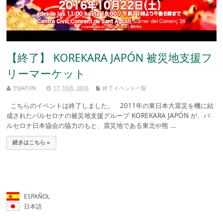
【終了】 KOREKARA JAPÓN 被災地支援フ
リーマーケット
ESJAPON
17, 10月, 2016
終了イベント一覧
こちらのイベントは終了しました。 2011年の東日本大震災を機に結
成されたバルセロナの被災地支援グループ KOREKARA JAPÓN が、バ
ルセロナ日本協会の協力のもと、震災地である東北や熊 ...
続きはこちら »
ESPAÑOL
日本語