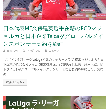
日本代表MF久保建英選手在籍のRCDマジ
ョルカと日本企業Taicaがグローバルメイ
ンスポンサー契約を締結
ESJAPON
17, 9月, 2021
ニュース
スペイン1部リーグLaLiga所属のサッカークラブ RCDマジョルカと日
本企業の株式会社タイカ (東京都港区、代表取締役社長：鈴木大登、以
下タイカ) がグローバルメインスポンサーとなる契約を締結した。契約
期 ...
続きはこちら »