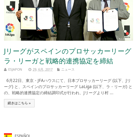
Jリーグがスペインのプロサッカーリーグ
ラ・リーガと戦略的連携協定を締結
ESJAPON
29, 6月, 2017
ニュース
6月22日、東京・JFAハウスにて、日本プロサッカーリーグ (以下、Jリ
ーグ) と、スペインのプロサッカーリーグ LaLiga (以下、ラ・リーガ) と
の、戦略的連携協定の締結調印式が行われ、Jリーグより村 ...
続きはこちら »
ESPAÑOL