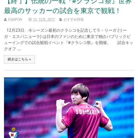
【終了】伝統の一戦『#クラシコ祭』世界
最高のサッカーの試合を東京で観戦！
ESJAPON
12, 12月, 2017
おすすめ情報
12月23日、今シーズン最初のクラシコを記念してラ・リーガ (リー
ガ・エスパニョーラ) は日本のファンのために東京で独占パブリックビ
ューイングでの試合観戦イベント『#クラシコ祭』を開催。 試合キッ
クオフ ...
続きはこちら »