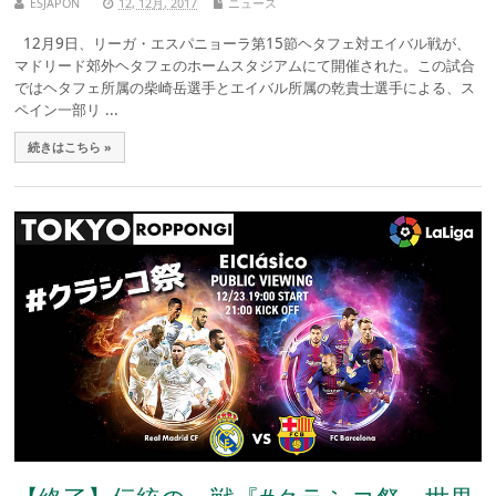
ESJAPON
12, 12月, 2017
ニュース
12月9日、リーガ・エスパニョーラ第15節ヘタフェ対エイバル戦が、
マドリード郊外ヘタフェのホームスタジアムにて開催された。この試合
ではヘタフェ所属の柴崎岳選手とエイバル所属の乾貴士選手による、ス
ペイン一部リ ...
続きはこちら »