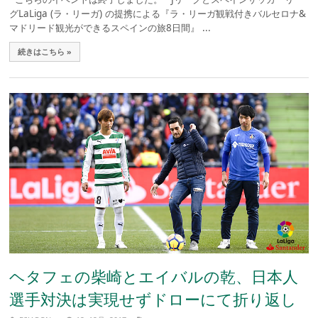
グLaLiga (ラ・リーガ) の提携による『ラ・リーガ観戦付きバルセロナ&
マドリード観光ができるスペインの旅8日間』 ...
続きはこちら »
ヘタフェの柴崎とエイバルの乾、日本人
選手対決は実現せずドローにて折り返し