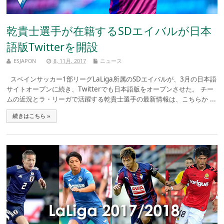
乾貴士選手が在籍するSDエイバルが日本
語版Twitterを開設
ESJAPON
8, 11月, 2017
ニュース
スペインサッカー1部リーグLaLiga所属のSDエイバルが、3月の日本語
サイトオープンに続き、Twitterでも日本語版をオープンさせた。 チー
ムの近況とラ・リーガで活躍する乾貴士選手の最新情報は、こちらか ...
続きはこちら »