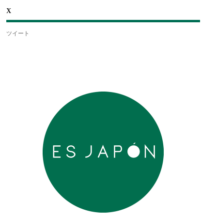
X
ツイート