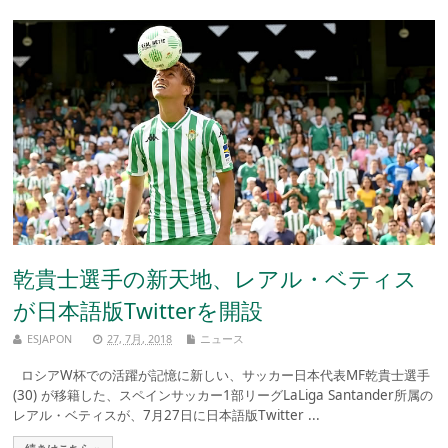
乾貴士選手の新天地、レアル・ベティス
が日本語版Twitterを開設
ESJAPON
27, 7月, 2018
ニュース
ロシアW杯での活躍が記憶に新しい、サッカー日本代表MF乾貴士選手
(30) が移籍した、スペインサッカー1部リーグLaLiga Santander所属の
レアル・ベティスが、7月27日に日本語版Twitter ...