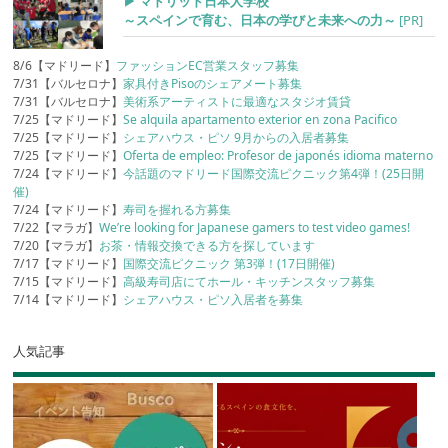
▶︎ マドリッド日本人学校
～スペインで育む、日本の学びと未来への力～
[PR]
8/6【マドリード】
ファッションEC営業スタッフ募集
7/31【バルセロナ】
家具付きPisoのシェアメート募集
7/31【バルセロナ】
美術系アーティストに最適なスタジオ賃貸
7/25【マドリード】
Se alquila apartamento exterior en zona Pacifico
7/25【マドリード】
シェアハウス・ピソ 9月からの入居者募集
7/25【マドリード】
Oferta de empleo: Profesor de japonés idioma materno
7/24【マドリード】
今話題のマドリード国際交流ピクニック第4弾！(25日開
催)
7/24【マドリード】
寿司を握れる方募集
7/22【マラガ】
We’re looking for Japanese gamers to test video games!
7/20【マラガ】
お茶・情報交換できる方を探しています
7/17【マドリード】
国際交流ピクニック 第3弾！(17日開催)
7/15【マドリード】
高級寿司店にてホール・キッチンスタッフ募集
7/14【マドリード】
シェアハウス・ピソ入居者を募集
人気記事