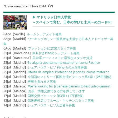
Nuevo anuncio en Plaza ESJAPÓN
▶︎ マドリッド日本人学校
～スペインで育む、日本の学びと未来への力～
[PR]
8Ago【Sevilla】
ルームシェアメイト募集
8Ago【Madrid】
ワーキングホリデー渡航者を支援する日本人アドバイザー募
集
6Ago【Madrid】
ファッションEC営業スタッフ募集
31Jul【Barcelona】
家具付きPisoのシェアメート募集
31Jul【Barcelona】
美術系アーティストに最適なスタジオ賃貸
25Jul【Madrid】
Se alquila apartamento exterior en zona Pacifico
25Jul【Madrid】
シェアハウス・ピソ 9月からの入居者募集
25Jul【Madrid】
Oferta de empleo: Profesor de japonés idioma materno
24Jul【Madrid】
今話題のマドリード国際交流ピクニック第4弾！(25日開催)
24Jul【Madrid】
寿司を握れる方募集
22Jul【Málaga】
We’re looking for Japanese gamers to test video games!
20Jul【Málaga】
お茶・情報交換できる方を探しています
17Jul【Madrid】
国際交流ピクニック 第3弾！(17日開催)
15Jul【Madrid】
高級寿司店にてホール・キッチンスタッフ募集
14Jul【Madrid】
シェアハウス・ピソ入居者を募集