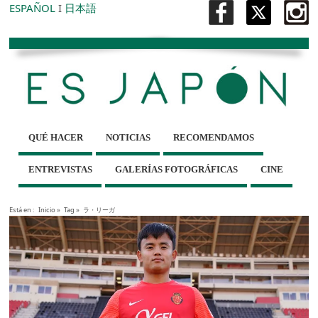
ESPAÑOL
I
日本語
QUÉ HACER
NOTICIAS
RECOMENDAMOS
ENTREVISTAS
GALERÍAS FOTOGRÁFICAS
CINE
Está en :
Inicio
»
Tag »
ラ・リーガ