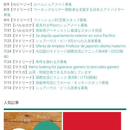
8/8【セビージャ】
ルームシェアメイト募集
8/8【マドリード】
ワーキングホリデー渡航者を支援する日本人アドバイザー
募集
8/6【マドリード】
ファッションEC営業スタッフ募集
7/31【バルセロナ】
家具付きPisoのシェアメート募集
7/31【バルセロナ】
美術系アーティストに最適なスタジオ賃貸
7/25【マドリード】
Se alquila apartamento exterior en zona Pacifico
7/25【マドリード】
シェアハウス・ピソ 9月からの入居者募集
7/25【マドリード】
Oferta de empleo: Profesor de japonés idioma materno
7/24【マドリード】
今話題のマドリード国際交流ピクニック第4弾！(25日開
催)
7/24【マドリード】
寿司を握れる方募集
7/22【マラガ】
We’re looking for Japanese gamers to test video games!
7/20【マラガ】
お茶・情報交換できる方を探しています
7/17【マドリード】
国際交流ピクニック 第3弾！(17日開催)
7/15【マドリード】
高級寿司店にてホール・キッチンスタッフ募集
7/14【マドリード】
シェアハウス・ピソ入居者を募集
人気記事