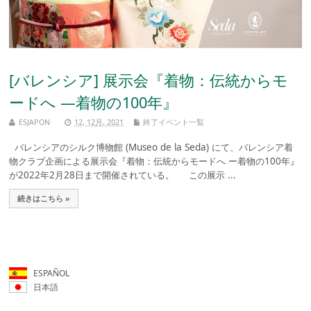
[バレンシア] 展示会『着物：伝統からモ
ードへ —着物の100年』
ESJAPON
12, 12月, 2021
終了イベント一覧
バレンシアのシルク博物館 (Museo de la Seda) にて、バレンシア着
物クラブ企画による展示会『着物：伝統からモードへ ー着物の100年』
が2022年2月28日まで開催されている。 この展示 ...
続きはこちら »
ESPAÑOL
日本語