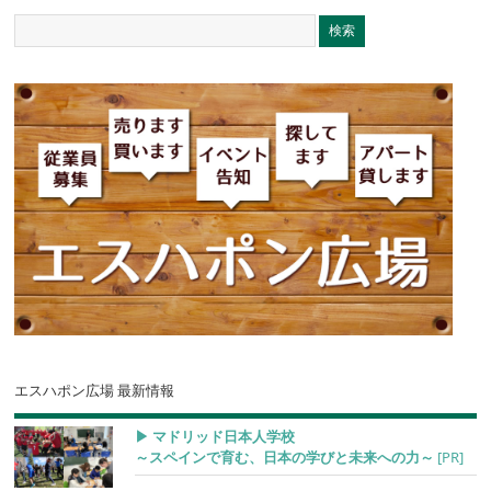
エスハポン広場 最新情報
▶︎ マドリッド日本人学校
～スペインで育む、日本の学びと未来への力～
[PR]