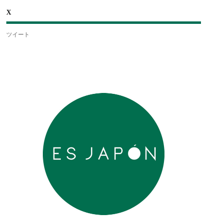
X
ツイート