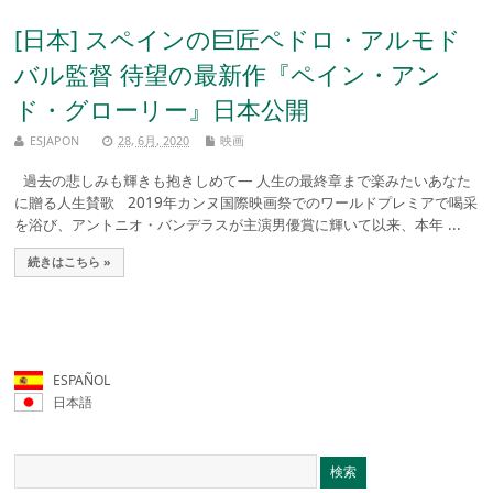
[日本] スペインの巨匠ペドロ・アルモド
バル監督 待望の最新作『ペイン・アン
ド・グローリー』日本公開
ESJAPON
28, 6月, 2020
映画
過去の悲しみも輝きも抱きしめて― 人生の最終章まで楽みたいあなた
に贈る人生賛歌 2019年カンヌ国際映画祭でのワールドプレミアで喝采
を浴び、アントニオ・バンデラスが主演男優賞に輝いて以来、本年 ...
続きはこちら »
ESPAÑOL
日本語