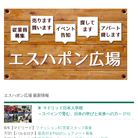
エスハポン広場 最新情報
▶︎ マドリッド日本人学校
～スペインで育む、日本の学びと未来への力～
[PR]
8/6【マドリード】
ファッションEC営業スタッフ募集
7/31【バルセロナ】
家具付きPisoのシェアメート募集