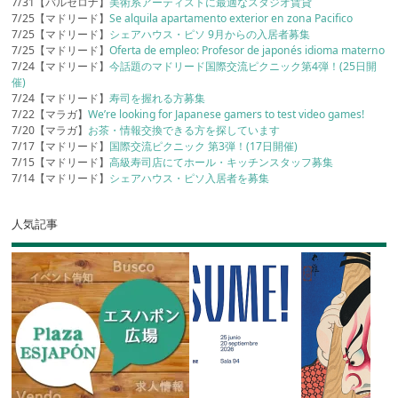
7/31【バルセロナ】
美術系アーティストに最適なスタジオ賃貸
7/25【マドリード】
Se alquila apartamento exterior en zona Pacifico
7/25【マドリード】
シェアハウス・ピソ 9月からの入居者募集
7/25【マドリード】
Oferta de empleo: Profesor de japonés idioma materno
7/24【マドリード】
今話題のマドリード国際交流ピクニック第4弾！(25日開
催)
7/24【マドリード】
寿司を握れる方募集
7/22【マラガ】
We’re looking for Japanese gamers to test video games!
7/20【マラガ】
お茶・情報交換できる方を探しています
7/17【マドリード】
国際交流ピクニック 第3弾！(17日開催)
7/15【マドリード】
高級寿司店にてホール・キッチンスタッフ募集
7/14【マドリード】
シェアハウス・ピソ入居者を募集
人気記事