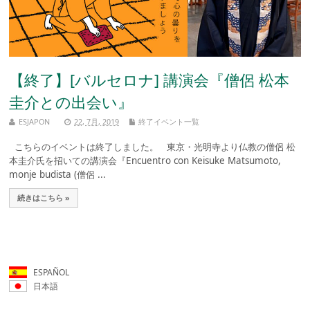
【終了】[バルセロナ] 講演会『僧侶 松本
圭介との出会い』
ESJAPON
22, 7月, 2019
終了イベント一覧
こちらのイベントは終了しました。 東京・光明寺より仏教の僧侶 松
本圭介氏を招いての講演会『Encuentro con Keisuke Matsumoto,
monje budista (僧侶 ...
続きはこちら »
ESPAÑOL
日本語