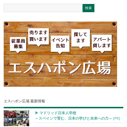
エスハポン広場 最新情報
▶︎ マドリッド日本人学校
～スペインで育む、日本の学びと未来への力～
[PR]