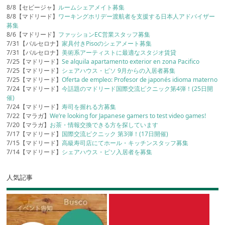
8/8【セビージャ】
ルームシェアメイト募集
8/8【マドリード】
ワーキングホリデー渡航者を支援する日本人アドバイザー
募集
8/6【マドリード】
ファッションEC営業スタッフ募集
7/31【バルセロナ】
家具付きPisoのシェアメート募集
7/31【バルセロナ】
美術系アーティストに最適なスタジオ賃貸
7/25【マドリード】
Se alquila apartamento exterior en zona Pacifico
7/25【マドリード】
シェアハウス・ピソ 9月からの入居者募集
7/25【マドリード】
Oferta de empleo: Profesor de japonés idioma materno
7/24【マドリード】
今話題のマドリード国際交流ピクニック第4弾！(25日開
催)
7/24【マドリード】
寿司を握れる方募集
7/22【マラガ】
We’re looking for Japanese gamers to test video games!
7/20【マラガ】
お茶・情報交換できる方を探しています
7/17【マドリード】
国際交流ピクニック 第3弾！(17日開催)
7/15【マドリード】
高級寿司店にてホール・キッチンスタッフ募集
7/14【マドリード】
シェアハウス・ピソ入居者を募集
人気記事