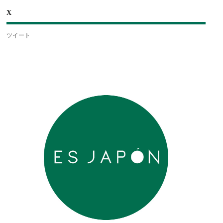
X
ツイート