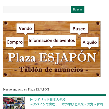
Nuevo anuncio en Plaza ESJAPÓN
▶︎ マドリッド日本人学校
～スペインで育む、日本の学びと未来への力～
[PR]