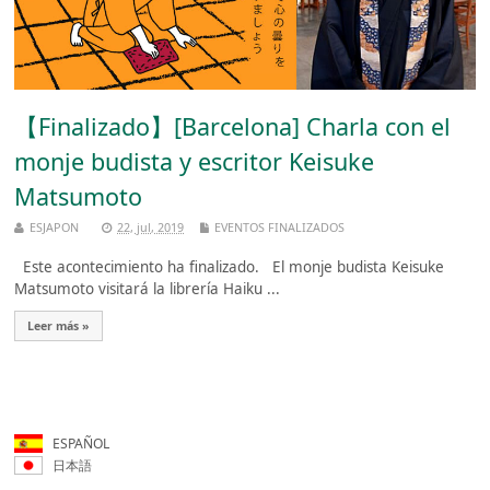
【Finalizado】[Barcelona] Charla con el
monje budista y escritor Keisuke
Matsumoto
ESJAPON
22, jul, 2019
EVENTOS FINALIZADOS
Este acontecimiento ha finalizado. El monje budista Keisuke
Matsumoto visitará la librería Haiku ...
Leer más »
ESPAÑOL
日本語