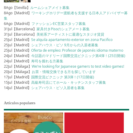
8Ago【Sevilla】
ルームシェアメイト募集
8Ago【Madrid】
ワーキングホリデー渡航者を支援する日本人アドバイザー募
集
6Ago【Madrid】
ファッションEC営業スタッフ募集
31Jul【Barcelona】
家具付きPisoのシェアメート募集
31Jul【Barcelona】
美術系アーティストに最適なスタジオ賃貸
25Jul【Madrid】
Se alquila apartamento exterior en zona Pacifico
25Jul【Madrid】
シェアハウス・ピソ 9月からの入居者募集
25Jul【Madrid】
Oferta de empleo: Profesor de japonés idioma materno
24Jul【Madrid】
今話題のマドリード国際交流ピクニック第4弾！(25日開催)
24Jul【Madrid】
寿司を握れる方募集
22Jul【Málaga】
We’re looking for Japanese gamers to test video games!
20Jul【Málaga】
お茶・情報交換できる方を探しています
17Jul【Madrid】
国際交流ピクニック 第3弾！(17日開催)
15Jul【Madrid】
高級寿司店にてホール・キッチンスタッフ募集
14Jul【Madrid】
シェアハウス・ピソ入居者を募集
Artículos populares