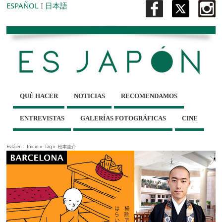
ESPAÑOL
I
日本語
QUÉ HACER
NOTICIAS
RECOMENDAMOS
ENTREVISTAS
GALERÍAS FOTOGRÁFICAS
CINE
Está en :
Inicio
»
Tag »
松本圭介