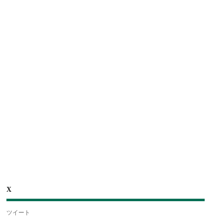
X
ツイート