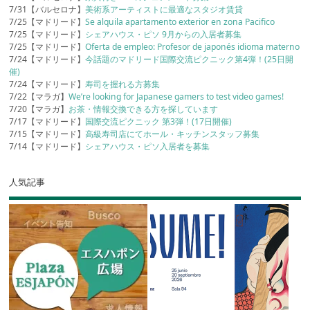
7/31【バルセロナ】
美術系アーティストに最適なスタジオ賃貸
7/25【マドリード】
Se alquila apartamento exterior en zona Pacifico
7/25【マドリード】
シェアハウス・ピソ 9月からの入居者募集
7/25【マドリード】
Oferta de empleo: Profesor de japonés idioma materno
7/24【マドリード】
今話題のマドリード国際交流ピクニック第4弾！(25日開
催)
7/24【マドリード】
寿司を握れる方募集
7/22【マラガ】
We’re looking for Japanese gamers to test video games!
7/20【マラガ】
お茶・情報交換できる方を探しています
7/17【マドリード】
国際交流ピクニック 第3弾！(17日開催)
7/15【マドリード】
高級寿司店にてホール・キッチンスタッフ募集
7/14【マドリード】
シェアハウス・ピソ入居者を募集
人気記事