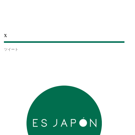
X
ツイート