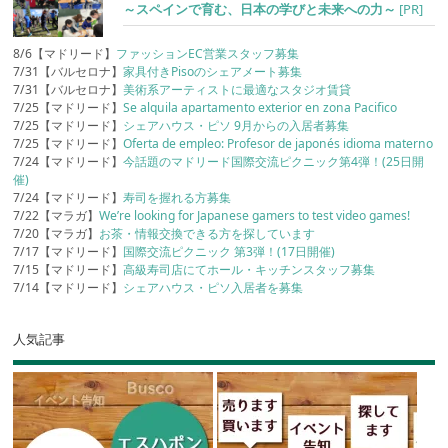
～スペインで育む、日本の学びと未来への力～
[PR]
8/6【マドリード】
ファッションEC営業スタッフ募集
7/31【バルセロナ】
家具付きPisoのシェアメート募集
7/31【バルセロナ】
美術系アーティストに最適なスタジオ賃貸
7/25【マドリード】
Se alquila apartamento exterior en zona Pacifico
7/25【マドリード】
シェアハウス・ピソ 9月からの入居者募集
7/25【マドリード】
Oferta de empleo: Profesor de japonés idioma materno
7/24【マドリード】
今話題のマドリード国際交流ピクニック第4弾！(25日開
催)
7/24【マドリード】
寿司を握れる方募集
7/22【マラガ】
We’re looking for Japanese gamers to test video games!
7/20【マラガ】
お茶・情報交換できる方を探しています
7/17【マドリード】
国際交流ピクニック 第3弾！(17日開催)
7/15【マドリード】
高級寿司店にてホール・キッチンスタッフ募集
7/14【マドリード】
シェアハウス・ピソ入居者を募集
人気記事