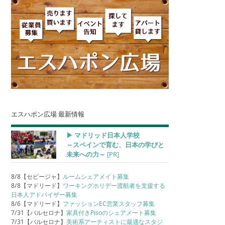
エスハポン広場 最新情報
▶︎ マドリッド日本人学校
～スペインで育む、日本の学びと
未来への力～
[PR]
8/8【セビージャ】
ルームシェアメイト募集
8/8【マドリード】
ワーキングホリデー渡航者を支援する
日本人アドバイザー募集
8/6【マドリード】
ファッションEC営業スタッフ募集
7/31【バルセロナ】
家具付きPisoのシェアメート募集
7/31【バルセロナ】
美術系アーティストに最適なスタジ