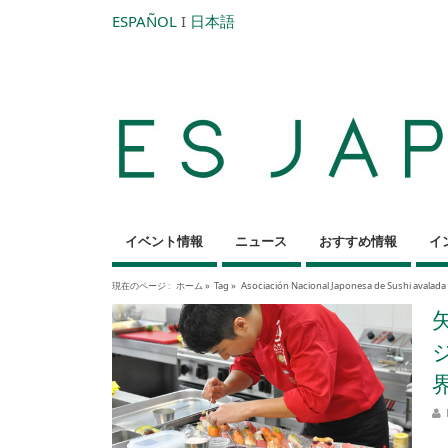
ESPAÑOL
I
日本語
イベント情報
ニュース
おすすめ情報
イ
現在のページ :
ホーム
»
Tag »
Asociación Nacional Japonesa de Sushi avalada