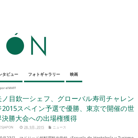
ンタビュー
フォトギャラリー
映画
 por el MAFF
矢ノ目欽一シェフ、グローバル寿司チャレン
ジ2015スペイン予選で優勝、東京で開催の世
界決勝大会への出場権獲得
ESJAPON
28, 9月, 2015
ニュース