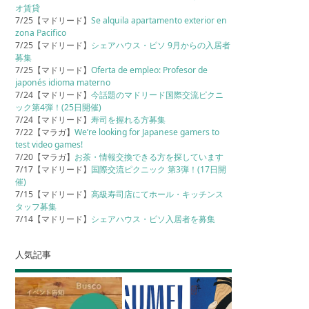
オ賃貸
7/25【マドリード】
Se alquila apartamento exterior en
zona Pacifico
7/25【マドリード】
シェアハウス・ピソ 9月からの入居者
募集
7/25【マドリード】
Oferta de empleo: Profesor de
japonés idioma materno
7/24【マドリード】
今話題のマドリード国際交流ピクニ
ック第4弾！(25日開催)
7/24【マドリード】
寿司を握れる方募集
7/22【マラガ】
We’re looking for Japanese gamers to
test video games!
7/20【マラガ】
お茶・情報交換できる方を探しています
7/17【マドリード】
国際交流ピクニック 第3弾！(17日開
催)
7/15【マドリード】
高級寿司店にてホール・キッチンス
タッフ募集
7/14【マドリード】
シェアハウス・ピソ入居者を募集
人気記事