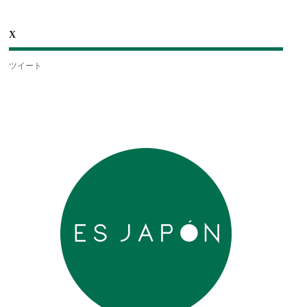
X
ツイート