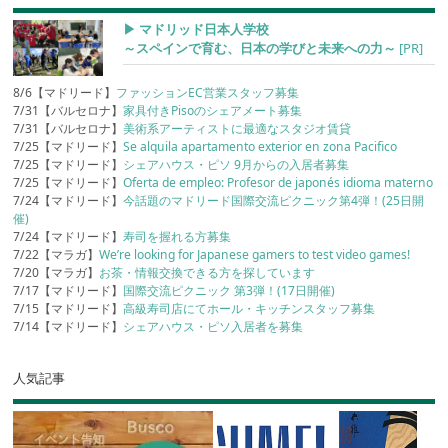
▶︎ マドリッド日本人学校
～スペインで育む、日本の学びと未来への力～
[PR]
8/6【マドリード】
ファッションEC営業スタッフ募集
7/31【バルセロナ】
家具付きPisoのシェアメート募集
7/31【バルセロナ】
美術系アーティストに最適なスタジオ賃貸
7/25【マドリード】
Se alquila apartamento exterior en zona Pacifico
7/25【マドリード】
シェアハウス・ピソ 9月からの入居者募集
7/25【マドリード】
Oferta de empleo: Profesor de japonés idioma materno
7/24【マドリード】
今話題のマドリード国際交流ピクニック第4弾！(25日開
催)
7/24【マドリード】
寿司を握れる方募集
7/22【マラガ】
We’re looking for Japanese gamers to test video games!
7/20【マラガ】
お茶・情報交換できる方を探しています
7/17【マドリード】
国際交流ピクニック 第3弾！(17日開催)
7/15【マドリード】
高級寿司店にてホール・キッチンスタッフ募集
7/14【マドリード】
シェアハウス・ピソ入居者を募集
人気記事