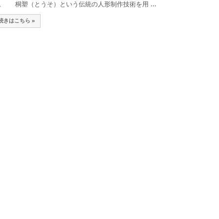
。 桐塑（とうそ）という伝統の人形制作技術を用 ...
続きはこちら »