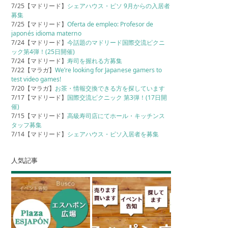
7/25【マドリード】
シェアハウス・ピソ 9月からの入居者
募集
7/25【マドリード】
Oferta de empleo: Profesor de
japonés idioma materno
7/24【マドリード】
今話題のマドリード国際交流ピクニ
ック第4弾！(25日開催)
7/24【マドリード】
寿司を握れる方募集
7/22【マラガ】
We’re looking for Japanese gamers to
test video games!
7/20【マラガ】
お茶・情報交換できる方を探しています
7/17【マドリード】
国際交流ピクニック 第3弾！(17日開
催)
7/15【マドリード】
高級寿司店にてホール・キッチンス
タッフ募集
7/14【マドリード】
シェアハウス・ピソ入居者を募集
人気記事