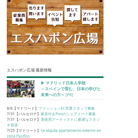
エスハポン広場 最新情報
▶︎ マドリッド日本人学校
～スペインで育む、日本の学びと
未来への力～
[PR]
8/6【マドリード】
ファッションEC営業スタッフ募集
7/31【バルセロナ】
家具付きPisoのシェアメート募集
7/31【バルセロナ】
美術系アーティストに最適なスタジ
オ賃貸
7/25【マドリード】
Se alquila apartamento exterior en
zona Pacifico