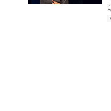
こ
ラ
25