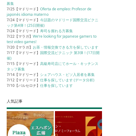
募集
7/25【マドリード】
Oferta de empleo: Profesor de
japonés idioma materno
7/24【マドリード】
今話題のマドリード国際交流ピクニ
ック第4弾！(25日開催)
7/24【マドリード】
寿司を握れる方募集
7/22【マラガ】
We’re looking for Japanese gamers to
test video games!
7/20【マラガ】
お茶・情報交換できる方を探しています
7/17【マドリード】
国際交流ピクニック 第3弾！(17日開
催)
7/15【マドリード】
高級寿司店にてホール・キッチンス
タッフ募集
7/14【マドリード】
シェアハウス・ピソ入居者を募集
7/12【マドリード】
仕事を探しています (データ分析)
7/10【バルセロナ】
仕事を探しています
人気記事