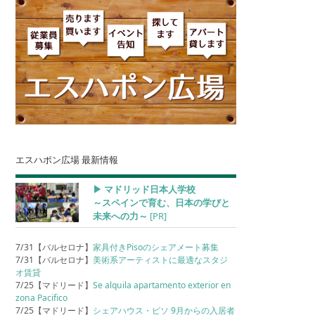
エスハポン広場 最新情報
▶︎ マドリッド日本人学校
～スペインで育む、日本の学びと
未来への力～
[PR]
7/31【バルセロナ】
家具付きPisoのシェアメート募集
7/31【バルセロナ】
美術系アーティストに最適なスタジ
オ賃貸
7/25【マドリード】
Se alquila apartamento exterior en
zona Pacifico
7/25【マドリード】
シェアハウス・ピソ 9月からの入居者