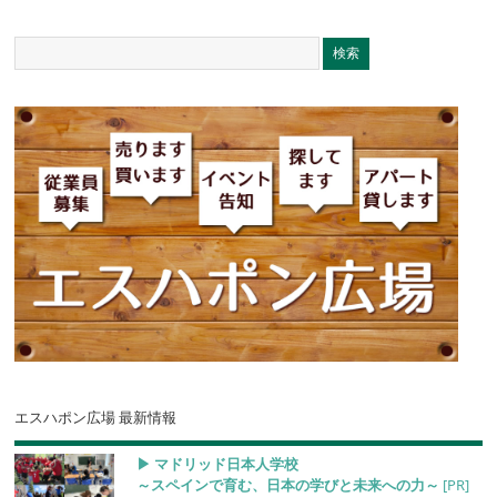
エスハポン広場 最新情報
▶︎ マドリッド日本人学校
～スペインで育む、日本の学びと未来への力～
[PR]