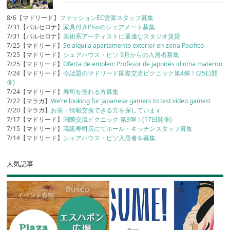
8/6【マドリード】
ファッションEC営業スタッフ募集
7/31【バルセロナ】
家具付きPisoのシェアメート募集
7/31【バルセロナ】
美術系アーティストに最適なスタジオ賃貸
7/25【マドリード】
Se alquila apartamento exterior en zona Pacifico
7/25【マドリード】
シェアハウス・ピソ 9月からの入居者募集
7/25【マドリード】
Oferta de empleo: Profesor de japonés idioma materno
7/24【マドリード】
今話題のマドリード国際交流ピクニック第4弾！(25日開
催)
7/24【マドリード】
寿司を握れる方募集
7/22【マラガ】
We’re looking for Japanese gamers to test video games!
7/20【マラガ】
お茶・情報交換できる方を探しています
7/17【マドリード】
国際交流ピクニック 第3弾！(17日開催)
7/15【マドリード】
高級寿司店にてホール・キッチンスタッフ募集
7/14【マドリード】
シェアハウス・ピソ入居者を募集
人気記事