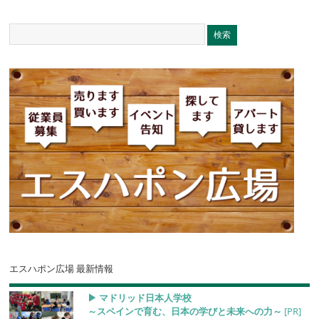
エスハポン広場 最新情報
▶︎ マドリッド日本人学校
～スペインで育む、日本の学びと未来への力～
[PR]