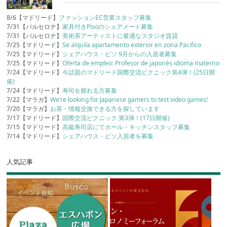
8/6【マドリード】
ファッションEC営業スタッフ募集
7/31【バルセロナ】
家具付きPisoのシェアメート募集
7/31【バルセロナ】
美術系アーティストに最適なスタジオ賃貸
7/25【マドリード】
Se alquila apartamento exterior en zona Pacifico
7/25【マドリード】
シェアハウス・ピソ 9月からの入居者募集
7/25【マドリード】
Oferta de empleo: Profesor de japonés idioma materno
7/24【マドリード】
今話題のマドリード国際交流ピクニック第4弾！(25日開
催)
7/24【マドリード】
寿司を握れる方募集
7/22【マラガ】
We’re looking for Japanese gamers to test video games!
7/20【マラガ】
お茶・情報交換できる方を探しています
7/17【マドリード】
国際交流ピクニック 第3弾！(17日開催)
7/15【マドリード】
高級寿司店にてホール・キッチンスタッフ募集
7/14【マドリード】
シェアハウス・ピソ入居者を募集
人気記事