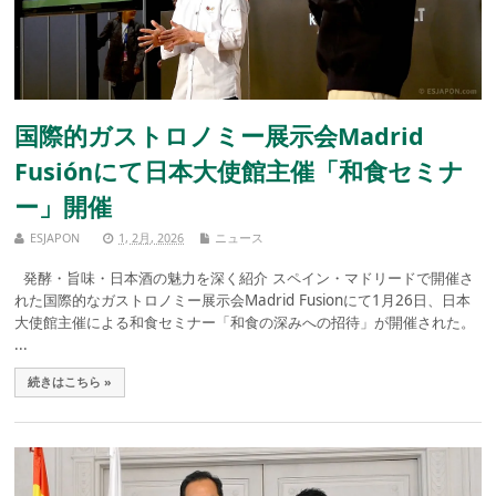
国際的ガストロノミー展示会Madrid
Fusiónにて日本大使館主催「和食セミナ
ー」開催
ESJAPON
1, 2月, 2026
ニュース
発酵・旨味・日本酒の魅力を深く紹介 スペイン・マドリードで開催さ
れた国際的なガストロノミー展示会Madrid Fusionにて1月26日、日本
大使館主催による和食セミナー「和食の深みへの招待」が開催された。
...
続きはこちら »