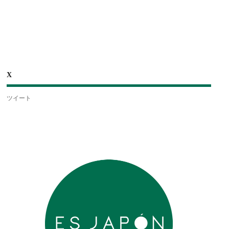
X
ツイート