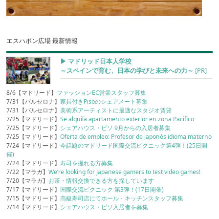
エスハポン広場 最新情報
▶︎ マドリッド日本人学校
～スペインで育む、日本の学びと未来への力～
[PR]
8/6【マドリード】
ファッションEC営業スタッフ募集
7/31【バルセロナ】
家具付きPisoのシェアメート募集
7/31【バルセロナ】
美術系アーティストに最適なスタジオ賃貸
7/25【マドリード】
Se alquila apartamento exterior en zona Pacifico
7/25【マドリード】
シェアハウス・ピソ 9月からの入居者募集
7/25【マドリード】
Oferta de empleo: Profesor de japonés idioma materno
7/24【マドリード】
今話題のマドリード国際交流ピクニック第4弾！(25日開
催)
7/24【マドリード】
寿司を握れる方募集
7/22【マラガ】
We’re looking for Japanese gamers to test video games!
7/20【マラガ】
お茶・情報交換できる方を探しています
7/17【マドリード】
国際交流ピクニック 第3弾！(17日開催)
7/15【マドリード】
高級寿司店にてホール・キッチンスタッフ募集
7/14【マドリード】
シェアハウス・ピソ入居者を募集