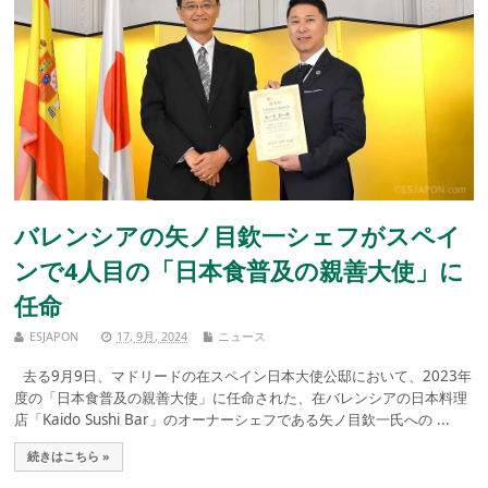
バレンシアの矢ノ目欽一シェフがスペイ
ンで4人目の「日本食普及の親善大使」に
任命
ESJAPON
17, 9月, 2024
ニュース
去る9月9日、マドリードの在スペイン日本大使公邸において、2023年
度の「日本食普及の親善大使」に任命された、在バレンシアの日本料理
店「Kaido Sushi Bar」のオーナーシェフである矢ノ目欽一氏への ...
続きはこちら »