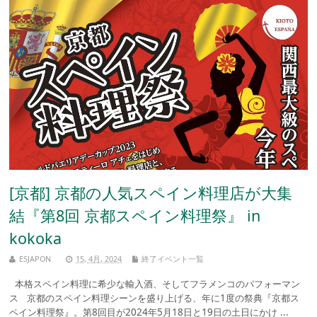
[京都] 京都の人気スペイン料理店が大集
結『第8回 京都スペイン料理祭』 in
kokoka
ESJAPON
15, 4月, 2024
終了イベント一覧
本格スペイン料理に希少な輸入酒、そしてフラメンコのパフォーマン
ス 京都のスペイン料理シーンを盛り上げる、年に1度の祭典『京都ス
ペイン料理祭』。第8回目が2024年5月18日と19日の土日にかけ ...