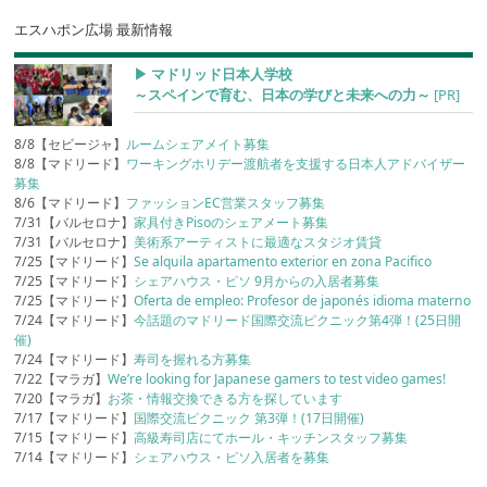
エスハポン広場 最新情報
▶︎ マドリッド日本人学校
～スペインで育む、日本の学びと未来への力～
[PR]
8/8【セビージャ】
ルームシェアメイト募集
8/8【マドリード】
ワーキングホリデー渡航者を支援する日本人アドバイザー
募集
8/6【マドリード】
ファッションEC営業スタッフ募集
7/31【バルセロナ】
家具付きPisoのシェアメート募集
7/31【バルセロナ】
美術系アーティストに最適なスタジオ賃貸
7/25【マドリード】
Se alquila apartamento exterior en zona Pacifico
7/25【マドリード】
シェアハウス・ピソ 9月からの入居者募集
7/25【マドリード】
Oferta de empleo: Profesor de japonés idioma materno
7/24【マドリード】
今話題のマドリード国際交流ピクニック第4弾！(25日開
催)
7/24【マドリード】
寿司を握れる方募集
7/22【マラガ】
We’re looking for Japanese gamers to test video games!
7/20【マラガ】
お茶・情報交換できる方を探しています
7/17【マドリード】
国際交流ピクニック 第3弾！(17日開催)
7/15【マドリード】
高級寿司店にてホール・キッチンスタッフ募集
7/14【マドリード】
シェアハウス・ピソ入居者を募集