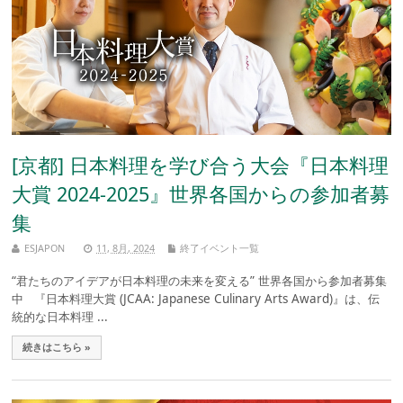
[京都] 日本料理を学び合う大会『日本料理
大賞 2024-2025』世界各国からの参加者募
集
ESJAPON
11, 8月, 2024
終了イベント一覧
“君たちのアイデアが日本料理の未来を変える” 世界各国から参加者募集
中 『日本料理大賞 (JCAA: Japanese Culinary Arts Award)』は、伝
統的な日本料理 ...
続きはこちら »