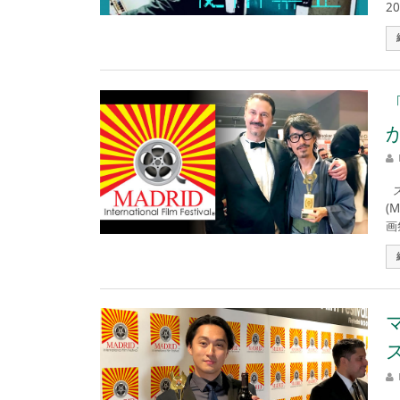
2
ス
(
画