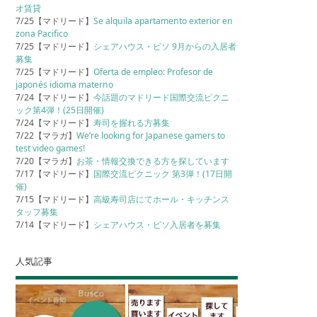
オ賃貸
7/25【マドリード】
Se alquila apartamento exterior en
zona Pacifico
7/25【マドリード】
シェアハウス・ピソ 9月からの入居者
募集
7/25【マドリード】
Oferta de empleo: Profesor de
japonés idioma materno
7/24【マドリード】
今話題のマドリード国際交流ピクニ
ック第4弾！(25日開催)
7/24【マドリード】
寿司を握れる方募集
7/22【マラガ】
We’re looking for Japanese gamers to
test video games!
7/20【マラガ】
お茶・情報交換できる方を探しています
7/17【マドリード】
国際交流ピクニック 第3弾！(17日開
催)
7/15【マドリード】
高級寿司店にてホール・キッチンス
タッフ募集
7/14【マドリード】
シェアハウス・ピソ入居者を募集
人気記事