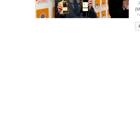
ス
(
『