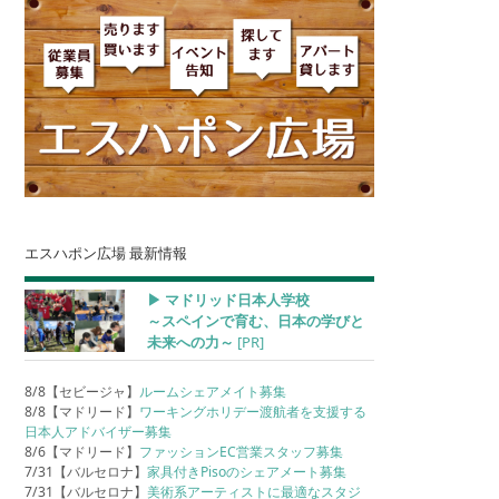
エスハポン広場 最新情報
▶︎ マドリッド日本人学校
～スペインで育む、日本の学びと
未来への力～
[PR]
8/8【セビージャ】
ルームシェアメイト募集
8/8【マドリード】
ワーキングホリデー渡航者を支援する
日本人アドバイザー募集
8/6【マドリード】
ファッションEC営業スタッフ募集
7/31【バルセロナ】
家具付きPisoのシェアメート募集
7/31【バルセロナ】
美術系アーティストに最適なスタジ