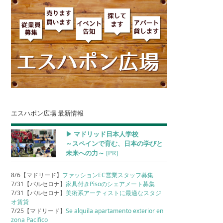
エスハポン広場 最新情報
▶︎ マドリッド日本人学校
～スペインで育む、日本の学びと
未来への力～
[PR]
8/6【マドリード】
ファッションEC営業スタッフ募集
7/31【バルセロナ】
家具付きPisoのシェアメート募集
7/31【バルセロナ】
美術系アーティストに最適なスタジ
オ賃貸
7/25【マドリード】
Se alquila apartamento exterior en
zona Pacifico