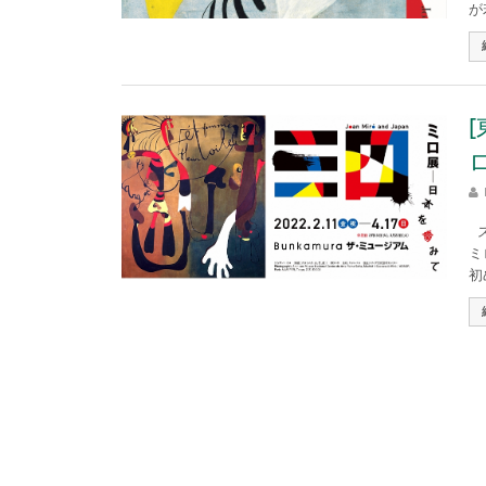
が
ス
ミ
初