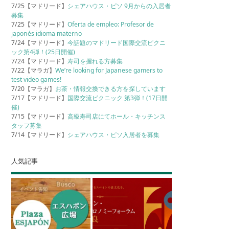
7/25【マドリード】
シェアハウス・ピソ 9月からの入居者
募集
7/25【マドリード】
Oferta de empleo: Profesor de
japonés idioma materno
7/24【マドリード】
今話題のマドリード国際交流ピクニ
ック第4弾！(25日開催)
7/24【マドリード】
寿司を握れる方募集
7/22【マラガ】
We’re looking for Japanese gamers to
test video games!
7/20【マラガ】
お茶・情報交換できる方を探しています
7/17【マドリード】
国際交流ピクニック 第3弾！(17日開
催)
7/15【マドリード】
高級寿司店にてホール・キッチンス
タッフ募集
7/14【マドリード】
シェアハウス・ピソ入居者を募集
人気記事