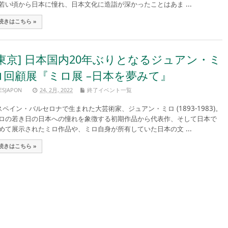
若い頃から日本に憧れ、日本文化に造詣が深かったことはあま ...
続きはこちら »
[東京] 日本国内20年ぶりとなるジュアン・ミ
ロ回顧展『ミロ展 –日本を夢みて』
ESJAPON
24, 2月, 2022
終了イベント一覧
ペイン・バルセロナで生まれた大芸術家、ジュアン・ミロ (1893-1983)。
ロの若き日の日本への憧れを象徴する初期作品から代表作、そして日本で
めて展示されたミロ作品や、ミロ自身が所有していた日本の文 ...
続きはこちら »