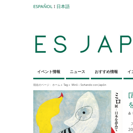
ESPAÑOL
I
日本語
イベント情報
ニュース
おすすめ情報
イ
現在のページ :
ホーム
»
Tag »
Miró – Soñando con Japón
ス
2