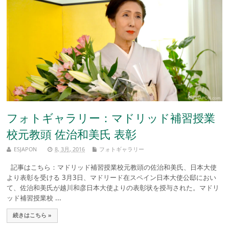
フォトギャラリー：マドリッド補習授業
校元教頭 佐治和美氏 表彰
ESJAPON
8, 3月, 2016
フォトギャラリー
記事はこちら：マドリッド補習授業校元教頭の佐治和美氏、日本大使
より表彰を受ける 3月3日、マドリード在スペイン日本大使公邸におい
て、佐治和美氏が越川和彦日本大使よりの表彰状を授与された。マドリ
ッド補習授業校 ...
続きはこちら »