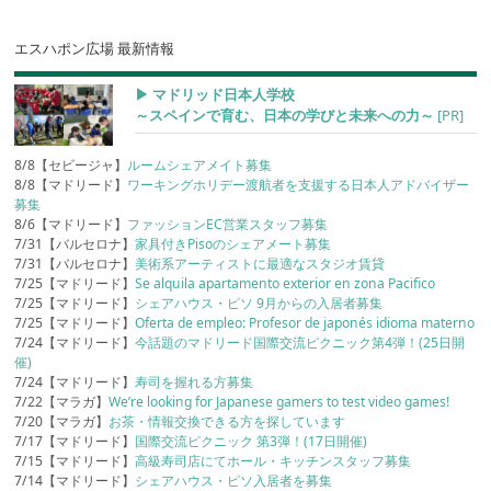
エスハポン広場 最新情報
▶︎ マドリッド日本人学校
～スペインで育む、日本の学びと未来への力～
[PR]
8/8【セビージャ】
ルームシェアメイト募集
8/8【マドリード】
ワーキングホリデー渡航者を支援する日本人アドバイザー
募集
8/6【マドリード】
ファッションEC営業スタッフ募集
7/31【バルセロナ】
家具付きPisoのシェアメート募集
7/31【バルセロナ】
美術系アーティストに最適なスタジオ賃貸
7/25【マドリード】
Se alquila apartamento exterior en zona Pacifico
7/25【マドリード】
シェアハウス・ピソ 9月からの入居者募集
7/25【マドリード】
Oferta de empleo: Profesor de japonés idioma materno
7/24【マドリード】
今話題のマドリード国際交流ピクニック第4弾！(25日開
催)
7/24【マドリード】
寿司を握れる方募集
7/22【マラガ】
We’re looking for Japanese gamers to test video games!
7/20【マラガ】
お茶・情報交換できる方を探しています
7/17【マドリード】
国際交流ピクニック 第3弾！(17日開催)
7/15【マドリード】
高級寿司店にてホール・キッチンスタッフ募集
7/14【マドリード】
シェアハウス・ピソ入居者を募集