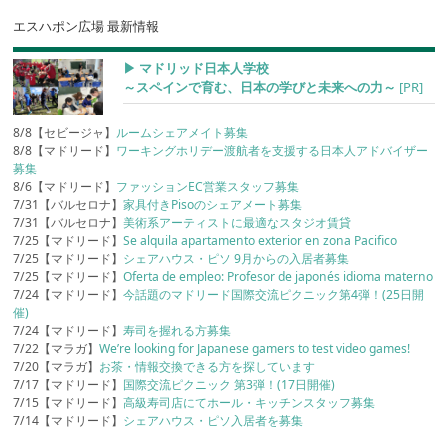
エスハポン広場 最新情報
▶︎ マドリッド日本人学校
～スペインで育む、日本の学びと未来への力～
[PR]
8/8【セビージャ】
ルームシェアメイト募集
8/8【マドリード】
ワーキングホリデー渡航者を支援する日本人アドバイザー
募集
8/6【マドリード】
ファッションEC営業スタッフ募集
7/31【バルセロナ】
家具付きPisoのシェアメート募集
7/31【バルセロナ】
美術系アーティストに最適なスタジオ賃貸
7/25【マドリード】
Se alquila apartamento exterior en zona Pacifico
7/25【マドリード】
シェアハウス・ピソ 9月からの入居者募集
7/25【マドリード】
Oferta de empleo: Profesor de japonés idioma materno
7/24【マドリード】
今話題のマドリード国際交流ピクニック第4弾！(25日開
催)
7/24【マドリード】
寿司を握れる方募集
7/22【マラガ】
We’re looking for Japanese gamers to test video games!
7/20【マラガ】
お茶・情報交換できる方を探しています
7/17【マドリード】
国際交流ピクニック 第3弾！(17日開催)
7/15【マドリード】
高級寿司店にてホール・キッチンスタッフ募集
7/14【マドリード】
シェアハウス・ピソ入居者を募集