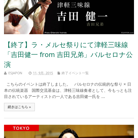
【終了】ラ・メルセ祭りにて津軽三味線
「吉田健一 from 吉田兄弟」バルセロナ公
演
ESJAPON
11, 9月, 2015
終了イベント一覧
こちらのイベントは終了しました。 バルセロナの伝統的な祭り × 日
本の伝統楽器 国際交流基金は、津軽三味線奏者として、今もっとも注
目されているアーティストの一人である吉田健一氏を ...
続きはこちら »