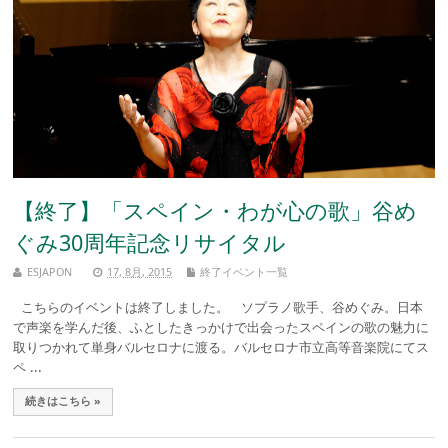
【終了】「スペイン・わが心の歌」谷め
ぐみ30周年記念リサイタル
ESJAPON
17, 8月, 2015
終了イベント一覧
こちらのイベントは終了しました。 ソプラノ歌手、谷めぐみ。日本
で声楽を学んだ後、ふとしたきっかけで出会ったスペインの歌の魅力に
取りつかれて単身バルセロナに渡る。バルセロナ市立高等音楽院にてス
ペ ...
続きはこちら »