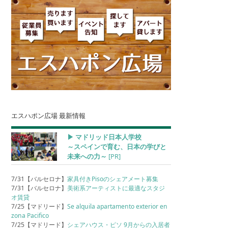
エスハポン広場 最新情報
▶︎ マドリッド日本人学校
～スペインで育む、日本の学びと
未来への力～
[PR]
7/31【バルセロナ】
家具付きPisoのシェアメート募集
7/31【バルセロナ】
美術系アーティストに最適なスタジ
オ賃貸
7/25【マドリード】
Se alquila apartamento exterior en
zona Pacifico
7/25【マドリード】
シェアハウス・ピソ 9月からの入居者