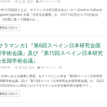
ESJAPON
3, 3月, 2024
終了イベント一覧
年で23回目となる、サラマンカ大学日西文化センター (Centro Cultural
ispano-Japonés) 主催『日本文化週間』が、3月11日(月)から15日(金)ま
、5日間に渡って開催され ...
続きはこちら »
[サラマンカ] 『第6回スペイン日本研究会国
際学術会議』及び『第15回スペイン日本研究
会全国学術会議』
ESJAPON
29, 9月, 2022
終了イベント一覧
日本における健康と環境」をテーマとした学会『第6回スペイン日本研究
国際学術会議』及び『第15回スペイン日本研究会全国学術会議』が、2022
10月26日から28日にかけてサラマンカ大学文献学部大講堂アウ ...
続きはこちら »