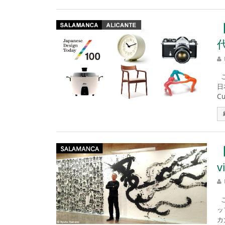
こ
日
Cu
v
こ
ッ
カ