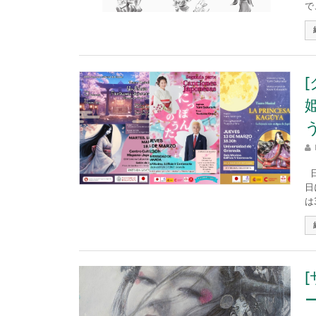
で
日
日
は