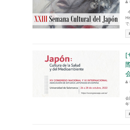
今
H
で
「
会
年