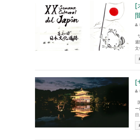
サ
週
文
国
ー
日