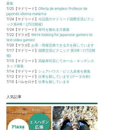
募集
7/25【マドリード】
Oferta de empleo: Profesor de
japonés idioma materno
7/24【マドリード】
今話題のマドリード国際交流ピクニ
ック第4弾！(25日開催)
7/24【マドリード】
寿司を握れる方募集
7/22【マラガ】
We’re looking for Japanese gamers to
test video games!
7/20【マラガ】
お茶・情報交換できる方を探しています
7/17【マドリード】
国際交流ピクニック 第3弾！(17日開
催)
7/15【マドリード】
高級寿司店にてホール・キッチンス
タッフ募集
7/14【マドリード】
シェアハウス・ピソ入居者を募集
7/12【マドリード】
仕事を探しています (データ分析)
7/10【バルセロナ】
仕事を探しています
人気記事