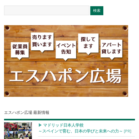
エスハポン広場 最新情報
▶︎ マドリッド日本人学校
～スペインで育む、日本の学びと未来への力～
[PR]