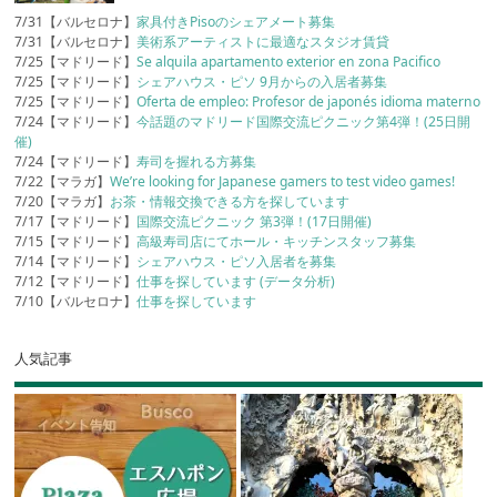
7/31【バルセロナ】
家具付きPisoのシェアメート募集
7/31【バルセロナ】
美術系アーティストに最適なスタジオ賃貸
7/25【マドリード】
Se alquila apartamento exterior en zona Pacifico
7/25【マドリード】
シェアハウス・ピソ 9月からの入居者募集
7/25【マドリード】
Oferta de empleo: Profesor de japonés idioma materno
7/24【マドリード】
今話題のマドリード国際交流ピクニック第4弾！(25日開
催)
7/24【マドリード】
寿司を握れる方募集
7/22【マラガ】
We’re looking for Japanese gamers to test video games!
7/20【マラガ】
お茶・情報交換できる方を探しています
7/17【マドリード】
国際交流ピクニック 第3弾！(17日開催)
7/15【マドリード】
高級寿司店にてホール・キッチンスタッフ募集
7/14【マドリード】
シェアハウス・ピソ入居者を募集
7/12【マドリード】
仕事を探しています (データ分析)
7/10【バルセロナ】
仕事を探しています
人気記事