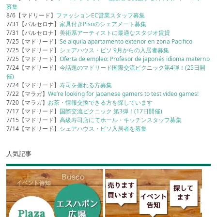
募集
8/6【マドリード】
ファッションEC営業スタッフ募集
7/31【バルセロナ】
家具付きPisoのシェアメート募集
7/31【バルセロナ】
美術系アーティストに最適なスタジオ賃貸
7/25【マドリード】
Se alquila apartamento exterior en zona Pacifico
7/25【マドリード】
シェアハウス・ピソ 9月からの入居者募集
7/25【マドリード】
Oferta de empleo: Profesor de japonés idioma materno
7/24【マドリード】
今話題のマドリード国際交流ピクニック第4弾！(25日開
催)
7/24【マドリード】
寿司を握れる方募集
7/22【マラガ】
We’re looking for Japanese gamers to test video games!
7/20【マラガ】
お茶・情報交換できる方を探しています
7/17【マドリード】
国際交流ピクニック 第3弾！(17日開催)
7/15【マドリード】
高級寿司店にてホール・キッチンスタッフ募集
7/14【マドリード】
シェアハウス・ピソ入居者を募集
人気記事