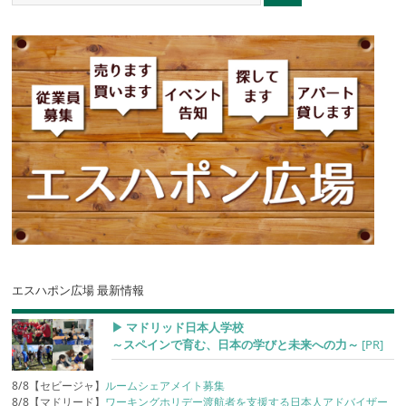
エスハポン広場 最新情報
▶︎ マドリッド日本人学校
～スペインで育む、日本の学びと未来への力～
[PR]
8/8【セビージャ】
ルームシェアメイト募集
8/8【マドリード】
ワーキングホリデー渡航者を支援する日本人アドバイザー