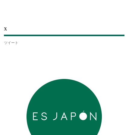
X
ツイート