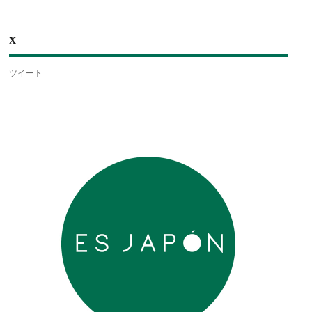
X
ツイート