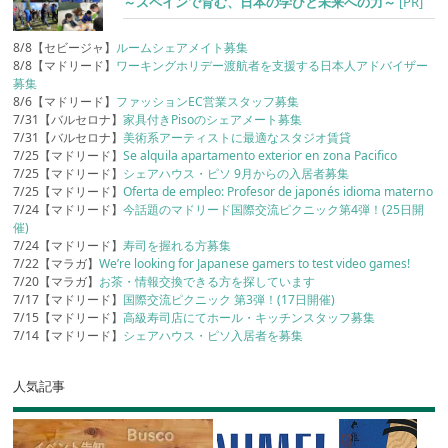
～スペインで育む、日本の学びと未来への力～
[PR]
8/8【セビージャ】
ルームシェアメイト募集
8/8【マドリード】
ワーキングホリデー渡航者を支援する日本人アドバイザー
募集
8/6【マドリード】
ファッションEC営業スタッフ募集
7/31【バルセロナ】
家具付きPisoのシェアメート募集
7/31【バルセロナ】
美術系アーティストに最適なスタジオ賃貸
7/25【マドリード】
Se alquila apartamento exterior en zona Pacifico
7/25【マドリード】
シェアハウス・ピソ 9月からの入居者募集
7/25【マドリード】
Oferta de empleo: Profesor de japonés idioma materno
7/24【マドリード】
今話題のマドリード国際交流ピクニック第4弾！(25日開
催)
7/24【マドリード】
寿司を握れる方募集
7/22【マラガ】
We’re looking for Japanese gamers to test video games!
7/20【マラガ】
お茶・情報交換できる方を探しています
7/17【マドリード】
国際交流ピクニック 第3弾！(17日開催)
7/15【マドリード】
高級寿司店にてホール・キッチンスタッフ募集
7/14【マドリード】
シェアハウス・ピソ入居者を募集
人気記事