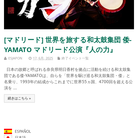
[マドリード] 世界を旅する和太鼓集団 倭-
YAMATO マドリード公演『人の力』
ESJAPON
17, 6月, 2025
終了イベント一覧
日本の故郷と呼ばれる奈良県明日香村を拠点に活動を続ける和太鼓集
団である倭-YAMATOは、自らを「世界を駆け巡る和太鼓集団・倭」と
名乗り、1993年の結成からこれまでに世界55ヵ国、4700回を超える公
演を ...
続きはこちら »
ESPAÑOL
日本語