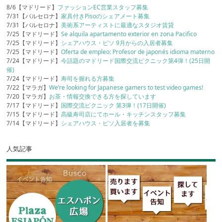
8/6【マドリード】
ファッションEC営業スタッフ募集
7/31【バルセロナ】
家具付きPisoのシェアメート募集
7/31【バルセロナ】
美術系アーティストに最適なスタジオ賃貸
7/25【マドリード】
Se alquila apartamento exterior en zona Pacifico
7/25【マドリード】
シェアハウス・ピソ 9月からの入居者募集
7/25【マドリード】
Oferta de empleo: Profesor de japonés idioma materno
7/24【マドリード】
今話題のマドリード国際交流ピクニック第4弾！(25日開
催)
7/24【マドリード】
寿司を握れる方募集
7/22【マラガ】
We’re looking for Japanese gamers to test video games!
7/20【マラガ】
お茶・情報交換できる方を探しています
7/17【マドリード】
国際交流ピクニック 第3弾！(17日開催)
7/15【マドリード】
高級寿司店にてホール・キッチンスタッフ募集
7/14【マドリード】
シェアハウス・ピソ入居者を募集
人気記事