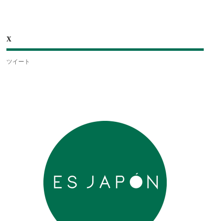
X
ツイート