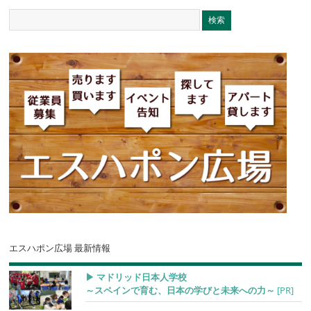
エスハポン広場 最新情報
▶︎ マドリッド日本人学校
～スペインで育む、日本の学びと未来への力～
[PR]