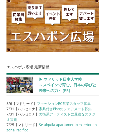
エスハポン広場 最新情報
▶︎ マドリッド日本人学校
～スペインで育む、日本の学びと
未来への力～
[PR]
8/6【マドリード】
ファッションEC営業スタッフ募集
7/31【バルセロナ】
家具付きPisoのシェアメート募集
7/31【バルセロナ】
美術系アーティストに最適なスタジ
オ賃貸
7/25【マドリード】
Se alquila apartamento exterior en
zona Pacifico