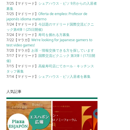
7/25【マドリード】
シェアハウス・ピソ 9月からの入居者
募集
7/25【マドリード】
Oferta de empleo: Profesor de
japonés idioma materno
7/24【マドリード】
今話題のマドリード国際交流ピクニ
ック第4弾！(25日開催)
7/24【マドリード】
寿司を握れる方募集
7/22【マラガ】
We’re looking for Japanese gamers to
test video games!
7/20【マラガ】
お茶・情報交換できる方を探しています
7/17【マドリード】
国際交流ピクニック 第3弾！(17日開
催)
7/15【マドリード】
高級寿司店にてホール・キッチンス
タッフ募集
7/14【マドリード】
シェアハウス・ピソ入居者を募集
人気記事