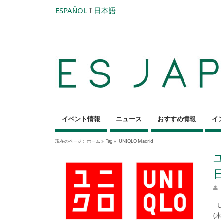
ESPAÑOL
I
日本語
イベント情報
ニュース
おすすめ情報
イ
現在のページ :
ホーム
»
Tag »
UNIQLO Madrid
U
(