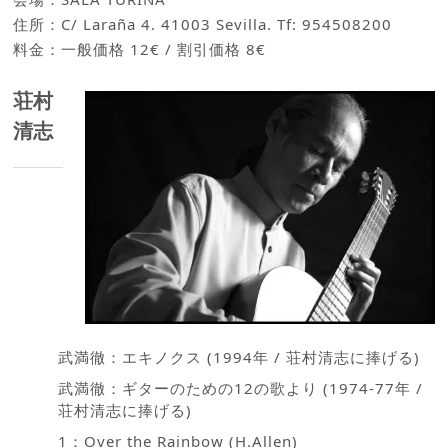
住所：C/ Laraña 4. 41003 Sevilla. Tf: 954508200
料金：一般価格 12€ / 割引価格 8€
荘村
清志
武満徹：エキノクス (1994年 / 荘村清志に捧げる)
武満徹：ギターのための12の歌より (1974-77年 /
荘村清志に捧げる)
1：Over the Rainbow (H.Allen)