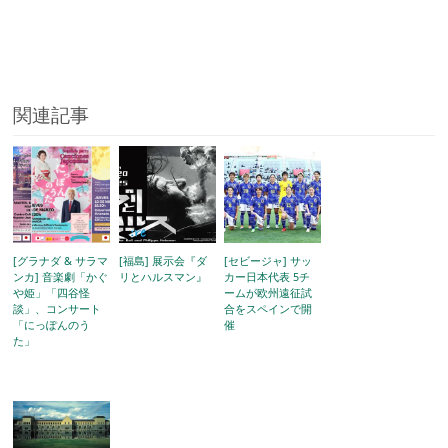
関連記事
[グラナダ & サラマ
[福島] 展示会『ダ
[セビージャ] サッ
ンカ] 音楽劇「かぐ
リとハルスマン』
カー日本代表 5チ
や姫」「四谷怪
ームが欧州遠征試
談」、コンサート
合をスペインで開
「にっぽんのう
催
た」