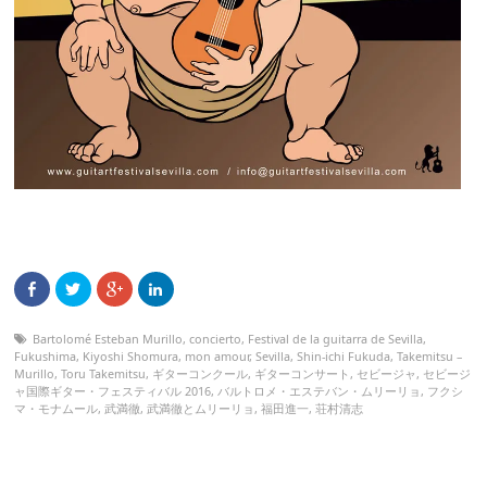
Bartolomé Esteban Murillo
,
concierto
,
Festival de la guitarra de Sevilla
,
Fukushima
,
Kiyoshi Shomura
,
mon amour
,
Sevilla
,
Shin-ichi Fukuda
,
Takemitsu –
Murillo
,
Toru Takemitsu
,
ギターコンクール
,
ギターコンサート
,
セビージャ
,
セビージ
ャ国際ギター・フェスティバル 2016
,
バルトロメ・エステバン・ムリーリョ
,
フクシ
マ・モナムール
,
武満徹
,
武満徹とムリーリョ
,
福田進一
,
荘村清志