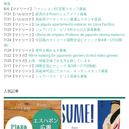
募集
8/6【マドリード】
ファッションEC営業スタッフ募集
7/31【バルセロナ】
家具付きPisoのシェアメート募集
7/31【バルセロナ】
美術系アーティストに最適なスタジオ賃貸
7/25【マドリード】
Se alquila apartamento exterior en zona Pacifico
7/25【マドリード】
シェアハウス・ピソ 9月からの入居者募集
7/25【マドリード】
Oferta de empleo: Profesor de japonés idioma materno
7/24【マドリード】
今話題のマドリード国際交流ピクニック第4弾！(25日開
催)
7/24【マドリード】
寿司を握れる方募集
7/22【マラガ】
We’re looking for Japanese gamers to test video games!
7/20【マラガ】
お茶・情報交換できる方を探しています
7/17【マドリード】
国際交流ピクニック 第3弾！(17日開催)
7/15【マドリード】
高級寿司店にてホール・キッチンスタッフ募集
7/14【マドリード】
シェアハウス・ピソ入居者を募集
人気記事