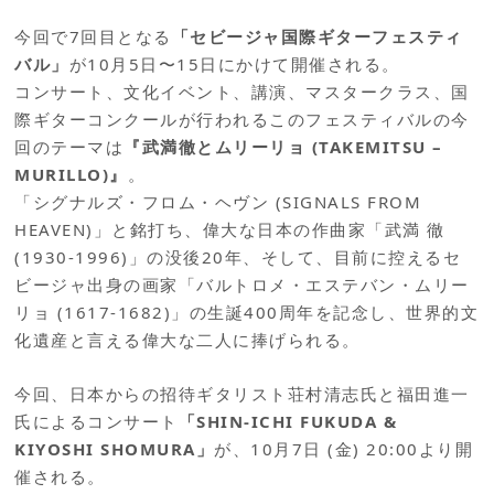
今回で7回目となる
「セビージャ国際ギターフェスティ
バル」
が10月5日〜15日にかけて開催される。
コンサート、文化イベント、講演、マスタークラス、国
際ギターコンクールが行われるこのフェスティバルの今
回のテーマは
『武満徹とムリーリョ (TAKEMITSU –
MURILLO)』
。
「シグナルズ・フロム・ヘヴン (SIGNALS FROM
HEAVEN)」と銘打ち、偉大な日本の作曲家「武満 徹
(1930-1996)」の没後20年、そして、目前に控えるセ
ビージャ出身の画家「バルトロメ・エステバン・ムリー
リョ (1617-1682)」の生誕400周年を記念し、世界的文
化遺産と言える偉大な二人に捧げられる。
今回、日本からの招待ギタリスト荘村清志氏と福田進一
氏によるコンサート
「SHIN-ICHI FUKUDA &
KIYOSHI SHOMURA」
が、10月7日 (金) 20:00より開
催される。