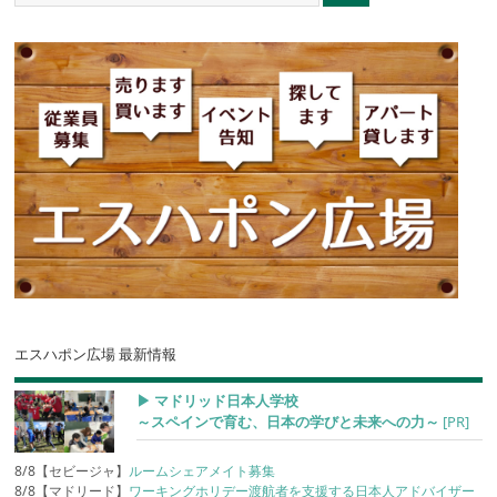
エスハポン広場 最新情報
▶︎ マドリッド日本人学校
～スペインで育む、日本の学びと未来への力～
[PR]
8/8【セビージャ】
ルームシェアメイト募集
8/8【マドリード】
ワーキングホリデー渡航者を支援する日本人アドバイザー