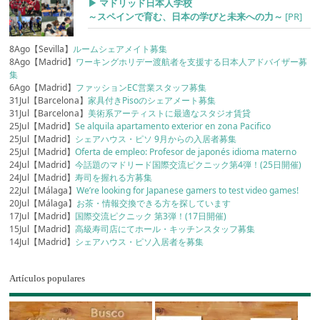
▶︎ マドリッド日本人学校
～スペインで育む、日本の学びと未来への力～
[PR]
8Ago【Sevilla】
ルームシェアメイト募集
8Ago【Madrid】
ワーキングホリデー渡航者を支援する日本人アドバイザー募
集
6Ago【Madrid】
ファッションEC営業スタッフ募集
31Jul【Barcelona】
家具付きPisoのシェアメート募集
31Jul【Barcelona】
美術系アーティストに最適なスタジオ賃貸
25Jul【Madrid】
Se alquila apartamento exterior en zona Pacifico
25Jul【Madrid】
シェアハウス・ピソ 9月からの入居者募集
25Jul【Madrid】
Oferta de empleo: Profesor de japonés idioma materno
24Jul【Madrid】
今話題のマドリード国際交流ピクニック第4弾！(25日開催)
24Jul【Madrid】
寿司を握れる方募集
22Jul【Málaga】
We’re looking for Japanese gamers to test video games!
20Jul【Málaga】
お茶・情報交換できる方を探しています
17Jul【Madrid】
国際交流ピクニック 第3弾！(17日開催)
15Jul【Madrid】
高級寿司店にてホール・キッチンスタッフ募集
14Jul【Madrid】
シェアハウス・ピソ入居者を募集
Artículos populares