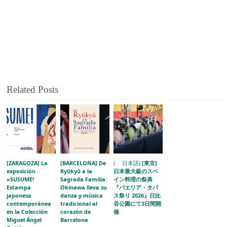
Related Posts
[ZARAGOZA] La
[BARCELONA] De
( 日本語)
[東京]
exposición
Ryūkyū a la
日本最大級のスペ
«SUSUME!
Sagrada Familia:
イン料理の祭典
Estampa
Okinawa lleva su
『パエリア・タパ
japonesa
danza y música
ス祭り 2026』日比
contemporánea
tradicional al
谷公園にて3日間開
en la Colección
corazón de
催
Miguel Ángel
Barcelona