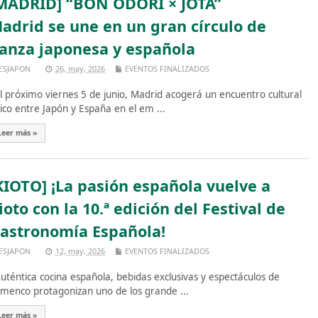
MADRID] “BON ODORI × JOTA”
adrid se une en un gran círculo de
anza japonesa y española
ESJAPON
26, may, 2026
EVENTOS FINALIZADOS
 próximo viernes 5 de junio, Madrid acogerá un encuentro cultural
ico entre Japón y España en el em ...
Leer más »
KIOTO] ¡La pasión española vuelve a
ioto con la 10.ª edición del Festival de
astronomía Española!
ESJAPON
12, may, 2026
EVENTOS FINALIZADOS
téntica cocina española, bebidas exclusivas y espectáculos de
amenco protagonizan uno de los grande ...
Leer más »