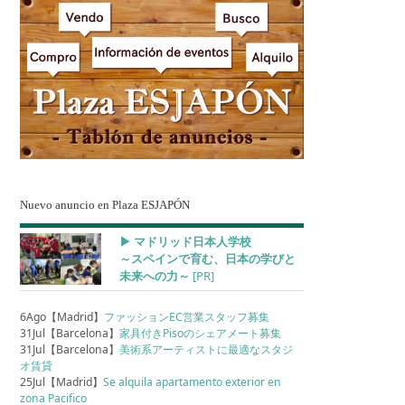
Nuevo anuncio en Plaza ESJAPÓN
▶︎ マドリッド日本人学校
～スペインで育む、日本の学びと
未来への力～
[PR]
6Ago【Madrid】
ファッションEC営業スタッフ募集
31Jul【Barcelona】
家具付きPisoのシェアメート募集
31Jul【Barcelona】
美術系アーティストに最適なスタジ
オ賃貸
25Jul【Madrid】
Se alquila apartamento exterior en
zona Pacifico