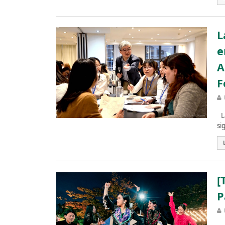
L
e
A
F
La
si
[
P