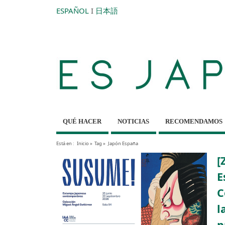
ESPAÑOL
I
日本語
QUÉ HACER
NOTICIAS
RECOMENDAMOS
Está en :
Inicio
»
Tag »
Japón España
[
E
C
l
p