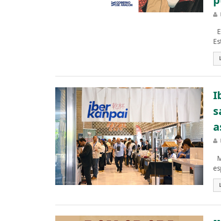
El
Es
I
s
a
Ma
es