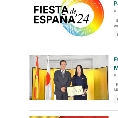
P
¡E
en
E
M
El
Mi