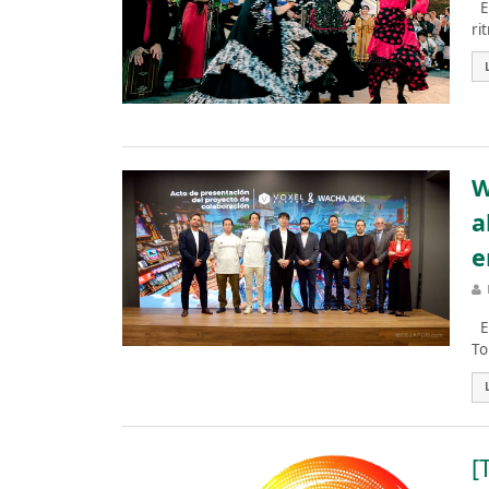
El
ri
W
a
e
El
To
[