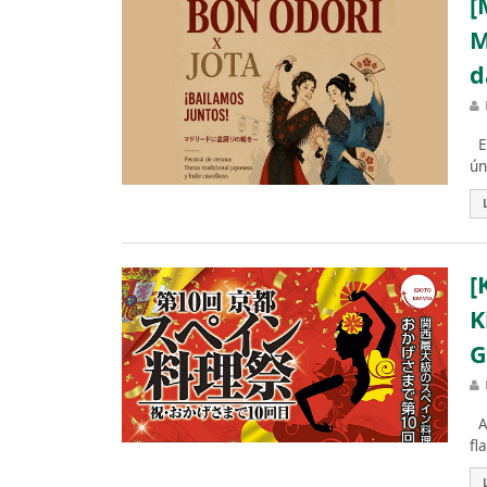
[
M
d
El
ún
[
K
G
Au
fl