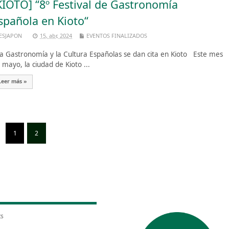
KIOTO] “8º Festival de Gastronomía
spañola en Kioto“
ESJAPON
15, abr, 2024
EVENTOS FINALIZADOS
 Gastronomía y la Cultura Españolas se dan cita en Kioto Este mes
 mayo, la ciudad de Kioto ...
Leer más »
1
2
ts