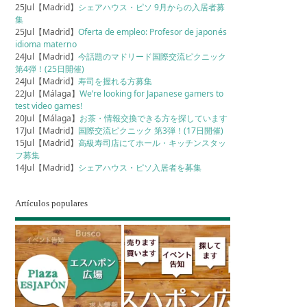
25Jul【Madrid】
シェアハウス・ピソ 9月からの入居者募
集
25Jul【Madrid】
Oferta de empleo: Profesor de japonés
idioma materno
24Jul【Madrid】
今話題のマドリード国際交流ピクニック
第4弾！(25日開催)
24Jul【Madrid】
寿司を握れる方募集
22Jul【Málaga】
We’re looking for Japanese gamers to
test video games!
20Jul【Málaga】
お茶・情報交換できる方を探しています
17Jul【Madrid】
国際交流ピクニック 第3弾！(17日開催)
15Jul【Madrid】
高級寿司店にてホール・キッチンスタッ
フ募集
14Jul【Madrid】
シェアハウス・ピソ入居者を募集
Artículos populares