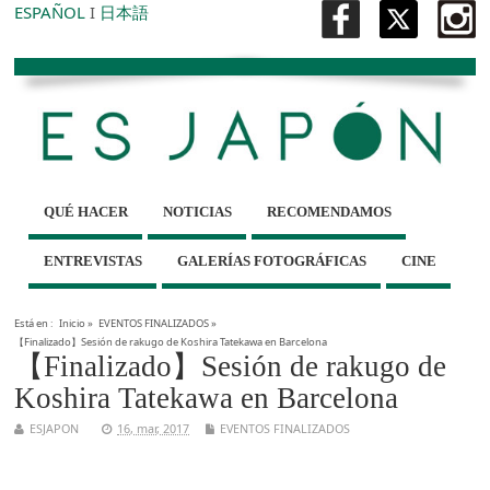
ESPAÑOL
I
日本語
QUÉ HACER
NOTICIAS
RECOMENDAMOS
ENTREVISTAS
GALERÍAS FOTOGRÁFICAS
CINE
Está en :
Inicio
»
EVENTOS FINALIZADOS
»
【Finalizado】Sesión de rakugo de Koshira Tatekawa en Barcelona
【Finalizado】Sesión de rakugo de
Koshira Tatekawa en Barcelona
ESJAPON
16, mar, 2017
EVENTOS FINALIZADOS