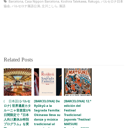
Barcelona
,
Casa Nippon Barcelona
,
Koshira Tatekawa
,
Rakugo
,
バルセロナ日本
協会
,
バルセロナ落語公演
,
立川こしら
,
落語
Related Posts
( 日本語)
[バルセ
[BARCELONA] De
[BARCELONA] 12.ª
ロナ] 世界遺産カタ
Ryūkyū a la
edición del
ルーニャ音楽堂が6
Sagrada Familia:
Festival
日間限定で『日本
Okinawa lleva su
Tradicional
人向け夏休み特別
danza y música
Japonés “Festival
プログラム』を実
tradicional al
MATSURI