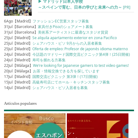
▶︎ マドリッド日本人学校
～スペインで育む、日本の学びと未来への力～
[PR]
6Ago【Madrid】
ファッションEC営業スタッフ募集
31Jul【Barcelona】
家具付きPisoのシェアメート募集
31Jul【Barcelona】
美術系アーティストに最適なスタジオ賃貸
25Jul【Madrid】
Se alquila apartamento exterior en zona Pacifico
25Jul【Madrid】
シェアハウス・ピソ 9月からの入居者募集
25Jul【Madrid】
Oferta de empleo: Profesor de japonés idioma materno
24Jul【Madrid】
今話題のマドリード国際交流ピクニック第4弾！(25日開催)
24Jul【Madrid】
寿司を握れる方募集
22Jul【Málaga】
We’re looking for Japanese gamers to test video games!
20Jul【Málaga】
お茶・情報交換できる方を探しています
17Jul【Madrid】
国際交流ピクニック 第3弾！(17日開催)
15Jul【Madrid】
高級寿司店にてホール・キッチンスタッフ募集
14Jul【Madrid】
シェアハウス・ピソ入居者を募集
Artículos populares