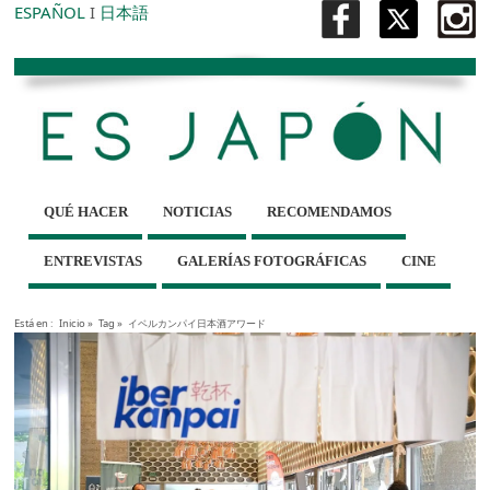
ESPAÑOL
I
日本語
QUÉ HACER
NOTICIAS
RECOMENDAMOS
ENTREVISTAS
GALERÍAS FOTOGRÁFICAS
CINE
Está en :
Inicio
»
Tag »
イベルカンパイ日本酒アワード