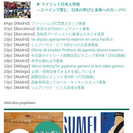
▶︎ マドリッド日本人学校
～スペインで育む、日本の学びと未来への力～
[PR]
6Ago【Madrid】
ファッションEC営業スタッフ募集
31Jul【Barcelona】
家具付きPisoのシェアメート募集
31Jul【Barcelona】
美術系アーティストに最適なスタジオ賃貸
25Jul【Madrid】
Se alquila apartamento exterior en zona Pacifico
25Jul【Madrid】
シェアハウス・ピソ 9月からの入居者募集
25Jul【Madrid】
Oferta de empleo: Profesor de japonés idioma materno
24Jul【Madrid】
今話題のマドリード国際交流ピクニック第4弾！(25日開催)
24Jul【Madrid】
寿司を握れる方募集
22Jul【Málaga】
We’re looking for Japanese gamers to test video games!
20Jul【Málaga】
お茶・情報交換できる方を探しています
17Jul【Madrid】
国際交流ピクニック 第3弾！(17日開催)
15Jul【Madrid】
高級寿司店にてホール・キッチンスタッフ募集
14Jul【Madrid】
シェアハウス・ピソ入居者を募集
Artículos populares