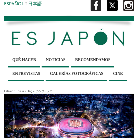
ESPAÑOL
I
日本語
QUÉ HACER
NOTICIAS
RECOMENDAMOS
ENTREVISTAS
GALERÍAS FOTOGRÁFICAS
CINE
Está en :
Inicio
»
Tag »
カンプ・ノウ