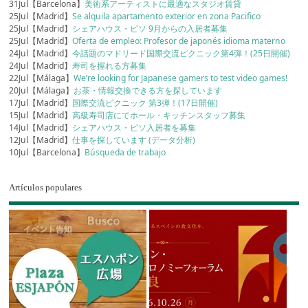
31Jul【Barcelona】
美術系アーティストに最適なスタジオ賃貸
25Jul【Madrid】
Se alquila apartamento exterior en zona Pacifico
25Jul【Madrid】
シェアハウス・ピソ 9月からの入居者募集
25Jul【Madrid】
Oferta de empleo: Profesor de japonés idioma materno
24Jul【Madrid】
今話題のマドリード国際交流ピクニック第4弾！(25日開催)
24Jul【Madrid】
寿司を握れる方募集
22Jul【Málaga】
We’re looking for Japanese gamers to test video games!
20Jul【Málaga】
お茶・情報交換できる方を探しています
17Jul【Madrid】
国際交流ピクニック 第3弾！(17日開催)
15Jul【Madrid】
高級寿司店にてホール・キッチンスタッフ募集
14Jul【Madrid】
シェアハウス・ピソ入居者を募集
12Jul【Madrid】
仕事を探しています (データ分析)
10Jul【Barcelona】
Búsqueda de trabajo
Artículos populares