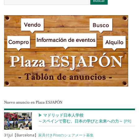
Nuevo anuncio en Plaza ESJAPÓN
▶︎ マドリッド日本人学校
～スペインで育む、日本の学びと未来への力～
[PR]
31Jul【Barcelona】
家具付きPisoのシェアメート募集