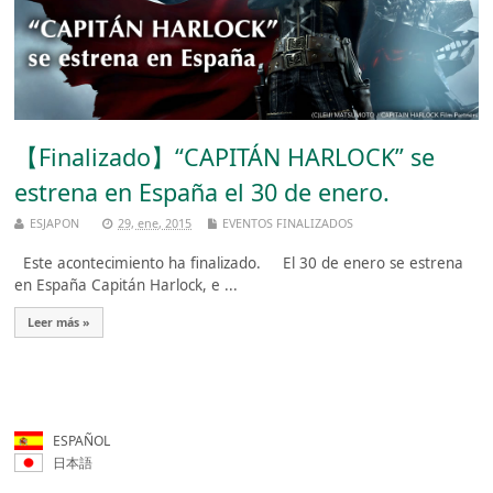
【Finalizado】“CAPITÁN HARLOCK” se
estrena en España el 30 de enero.
ESJAPON
29, ene, 2015
EVENTOS FINALIZADOS
Este acontecimiento ha finalizado. El 30 de enero se estrena
en España Capitán Harlock, e ...
Leer más »
ESPAÑOL
日本語