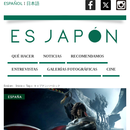
ESPAÑOL
I
日本語
QUÉ HACER
NOTICIAS
RECOMENDAMOS
ENTREVISTAS
GALERÍAS FOTOGRÁFICAS
CINE
Está en :
Inicio
»
Tag »
キャプテンハーロック