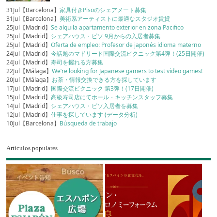
31Jul【Barcelona】
家具付きPisoのシェアメート募集
31Jul【Barcelona】
美術系アーティストに最適なスタジオ賃貸
25Jul【Madrid】
Se alquila apartamento exterior en zona Pacifico
25Jul【Madrid】
シェアハウス・ピソ 9月からの入居者募集
25Jul【Madrid】
Oferta de empleo: Profesor de japonés idioma materno
24Jul【Madrid】
今話題のマドリード国際交流ピクニック第4弾！(25日開催)
24Jul【Madrid】
寿司を握れる方募集
22Jul【Málaga】
We’re looking for Japanese gamers to test video games!
20Jul【Málaga】
お茶・情報交換できる方を探しています
17Jul【Madrid】
国際交流ピクニック 第3弾！(17日開催)
15Jul【Madrid】
高級寿司店にてホール・キッチンスタッフ募集
14Jul【Madrid】
シェアハウス・ピソ入居者を募集
12Jul【Madrid】
仕事を探しています (データ分析)
10Jul【Barcelona】
Búsqueda de trabajo
Artículos populares