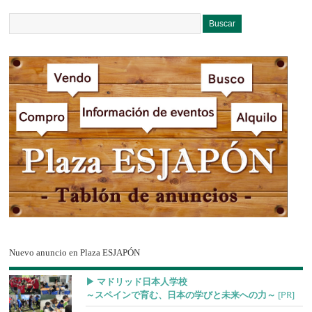
Nuevo anuncio en Plaza ESJAPÓN
▶︎ マドリッド日本人学校
～スペインで育む、日本の学びと未来への力～
[PR]