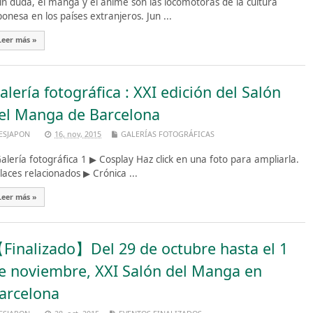
n duda, el manga y el anime son las locomotoras de la cultura
ponesa en los países extranjeros. Jun ...
Leer más »
alería fotográfica : XXI edición del Salón
el Manga de Barcelona
ESJAPON
16, nov, 2015
GALERÍAS FOTOGRÁFICAS
lería fotográfica 1 ▶︎ Cosplay Haz click en una foto para ampliarla.
laces relacionados ▶︎ Crónica ...
Leer más »
Finalizado】Del 29 de octubre hasta el 1
e noviembre, XXI Salón del Manga en
arcelona