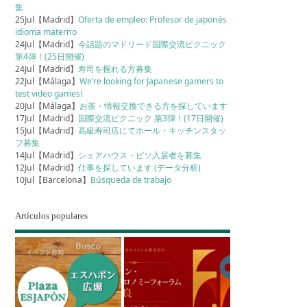
集
25Jul【Madrid】
Oferta de empleo: Profesor de japonés
idioma materno
24Jul【Madrid】
今話題のマドリード国際交流ピクニック
第4弾！(25日開催)
24Jul【Madrid】
寿司を握れる方募集
22Jul【Málaga】
We’re looking for Japanese gamers to
test video games!
20Jul【Málaga】
お茶・情報交換できる方を探しています
17Jul【Madrid】
国際交流ピクニック 第3弾！(17日開催)
15Jul【Madrid】
高級寿司店にてホール・キッチンスタッ
フ募集
14Jul【Madrid】
シェアハウス・ピソ入居者を募集
12Jul【Madrid】
仕事を探しています (データ分析)
10Jul【Barcelona】
Búsqueda de trabajo
Artículos populares