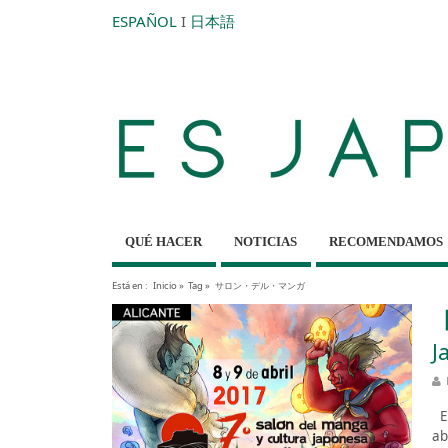
ESPAÑOL
I
日本語
QUÉ HACER
NOTICIAS
RECOMENDAMOS
Está en :
Inicio
»
Tag »
サロン・デル・マンガ
【
J
Es
ab