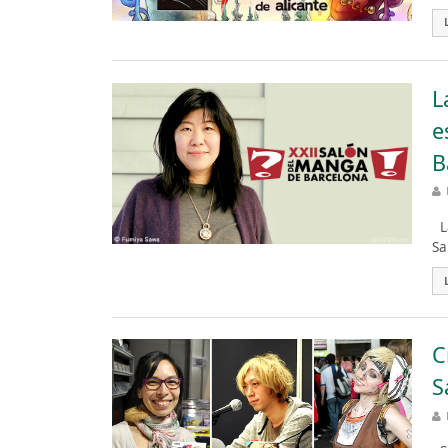
L
e
B
La
Sa
C
S