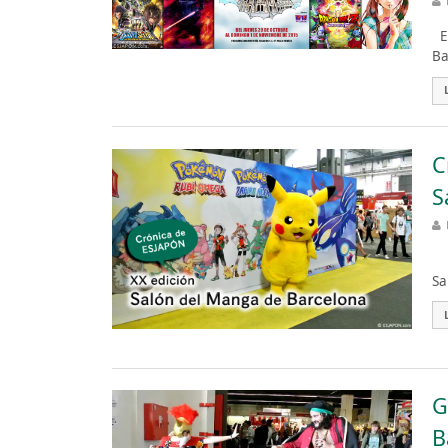
Es
Ba
C
S
El
Sa
G
B