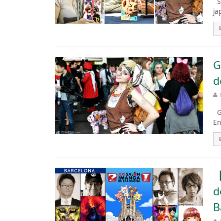
Si
ja
G
d
Ga
En
【
d
B