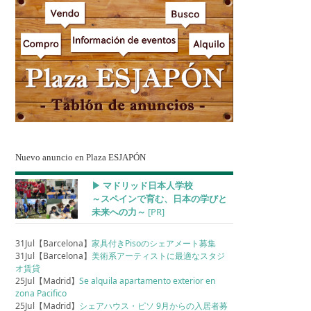
Nuevo anuncio en Plaza ESJAPÓN
▶︎ マドリッド日本人学校
～スペインで育む、日本の学びと
未来への力～
[PR]
31Jul【Barcelona】
家具付きPisoのシェアメート募集
31Jul【Barcelona】
美術系アーティストに最適なスタジ
オ賃貸
25Jul【Madrid】
Se alquila apartamento exterior en
zona Pacifico
25Jul【Madrid】
シェアハウス・ピソ 9月からの入居者募